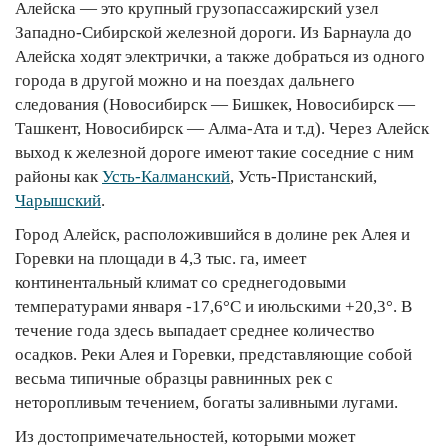
Алейска — это крупный грузопассажирский узел
Западно-Сибирской железной дороги. Из Барнаула до
Алейска ходят электрички, а также добраться из одного
города в другой можно и на поездах дальнего
следования (Новосибирск — Бишкек, Новосибирск —
Ташкент, Новосибирск — Алма-Ата и т.д). Через Алейск
выход к железной дороге имеют такие соседние с ним
районы как
Усть-Калманский
, Усть-Пристанский,
Чарышский
.
Город Алейск, расположившийся в долине рек Алея и
Горевки на площади в 4,3 тыс. га, имеет
континентальный климат со среднегодовыми
температурами января -17,6°С и июльскими +20,3°. В
течение года здесь выпадает среднее количество
осадков. Реки Алея и Горевки, представляющие собой
весьма типичные образцы равнинных рек с
неторопливым течением, богаты заливными лугами.
Из достопримечательностей, которыми может