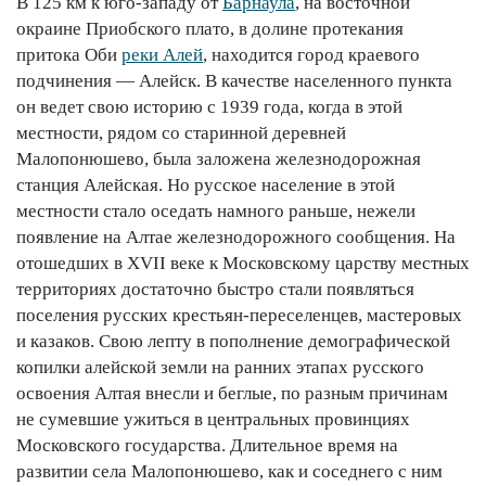
В 125 км к юго-западу от
Барнаула
, на восточной
окраине Приобского плато, в долине протекания
притока Оби
реки Алей
, находится город краевого
подчинения — Алейск. В качестве населенного пункта
он ведет свою историю с 1939 года, когда в этой
местности, рядом со старинной деревней
Малопонюшево, была заложена железнодорожная
станция Алейская. Но русское население в этой
местности стало оседать намного раньше, нежели
появление на Алтае железнодорожного сообщения. На
отошедших в XVII веке к Московскому царству местных
территориях достаточно быстро стали появляться
поселения русских крестьян-переселенцев, мастеровых
и казаков. Свою лепту в пополнение демографической
копилки алейской земли на ранних этапах русского
освоения Алтая внесли и беглые, по разным причинам
не сумевшие ужиться в центральных провинциях
Московского государства. Длительное время на
развитии села Малопонюшево, как и соседнего с ним