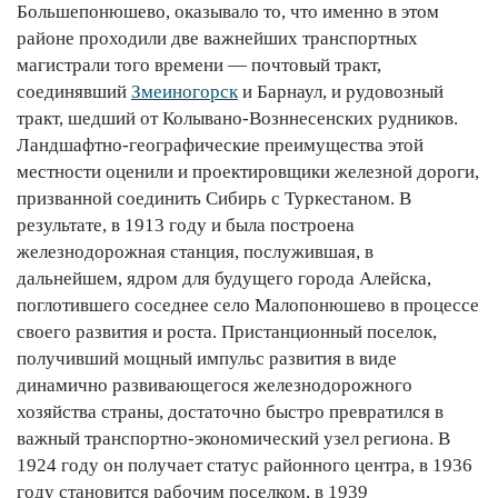
Большепонюшево, оказывало то, что именно в этом
районе проходили две важнейших транспортных
магистрали того времени — почтовый тракт,
соединявший
Змеиногорск
и Барнаул, и рудовозный
тракт, шедший от Колывано-Возннесенских рудников.
Ландшафтно-географические преимущества этой
местности оценили и проектировщики железной дороги,
призванной соединить Сибирь с Туркестаном. В
результате, в 1913 году и была построена
железнодорожная станция, послужившая, в
дальнейшем, ядром для будущего города Алейска,
поглотившего соседнее село Малопонюшево в процессе
своего развития и роста. Пристанционный поселок,
получивший мощный импульс развития в виде
динамично развивающегося железнодорожного
хозяйства страны, достаточно быстро превратился в
важный транспортно-экономический узел региона. В
1924 году он получает статус районного центра, в 1936
году становится рабочим поселком, в 1939