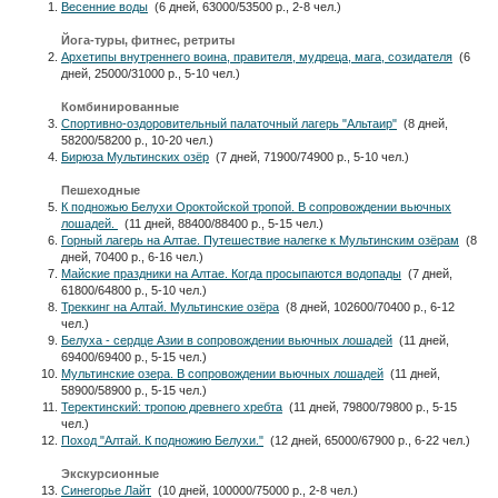
Весенние воды
(6 дней, 63000/53500 р., 2-8 чел.)
Йога-туры, фитнес, ретриты
Архетипы внутреннего воина, правителя, мудреца, мага, созидателя
(6
дней, 25000/31000 р., 5-10 чел.)
Комбинированные
Спортивно-оздоровительный палаточный лагерь "Альтаир"
(8 дней,
58200/58200 р., 10-20 чел.)
Бирюза Мультинских озёр
(7 дней, 71900/74900 р., 5-10 чел.)
Пешеходные
К подножью Белухи Ороктойской тропой. В сопровождении вьючных
лошадей.
(11 дней, 88400/88400 р., 5-15 чел.)
Горный лагерь на Алтае. Путешествие налегке к Мультинским озёрам
(8
дней, 70400 р., 6-16 чел.)
Майские праздники на Алтае. Когда просыпаются водопады
(7 дней,
61800/64800 р., 5-10 чел.)
Треккинг на Алтай. Мультинские озёра
(8 дней, 102600/70400 р., 6-12
чел.)
Белуха - сердце Азии в сопровождении вьючных лошадей
(11 дней,
69400/69400 р., 5-15 чел.)
Мультинские озера. В сопровождении вьючных лошадей
(11 дней,
58900/58900 р., 5-15 чел.)
Теректинский: тропою древнего хребта
(11 дней, 79800/79800 р., 5-15
чел.)
Поход "Алтай. К подножию Белухи."
(12 дней, 65000/67900 р., 6-22 чел.)
Экскурсионные
Синегорье Лайт
(10 дней, 100000/75000 р., 2-8 чел.)