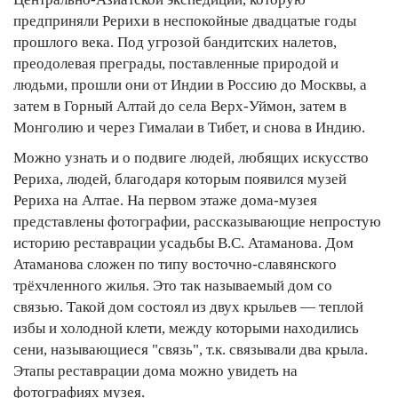
предприняли Рерихи в неспокойные двадцатые годы
прошлого века. Под угрозой бандитских налетов,
преодолевая преграды, поставленные природой и
людьми, прошли они от Индии в Россию до Москвы, а
затем в Горный Алтай до села Верх-Уймон, затем в
Монголию и через Гималаи в Тибет, и снова в Индию.
Можно узнать и о подвиге людей, любящих искусство
Рериха, людей, благодаря которым появился музей
Рериха на Алтае. На первом этаже дома-музея
представлены фотографии, рассказывающие непростую
историю реставрации усадьбы В.С. Атаманова. Дом
Атаманова сложен по типу восточно-славянского
трёхчленного жилья. Это так называемый дом со
связью. Такой дом состоял из двух крыльев — теплой
избы и холодной клети, между которыми находились
сени, называющиеся "связь", т.к. связывали два крыла.
Этапы реставрации дома можно увидеть на
фотографиях музея.