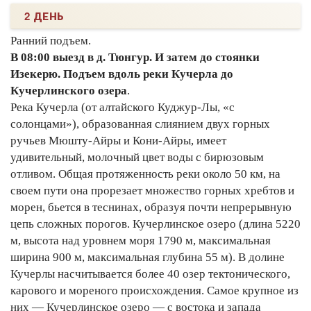
2 ДЕНЬ
Ранний подъем.
В 08:00 выезд в д. Тюнгур. И затем до стоянки
Изекерю. Подъем вдоль реки Кучерла до
Кучерлинского озера
.
Река Кучерла (от алтайского Куджур-Лы, «с
солонцами»), образованная слиянием двух горных
ручьев Мюшту-Айры и Кони-Айры, имеет
удивительный, молочный цвет воды с бирюзовым
отливом. Общая протяженность реки около 50 км, на
своем пути она прорезает множество горных хребтов и
морен, бьется в теснинах, образуя почти непрерывную
цепь сложных порогов. Кучерлинское озеро (длина 5220
м, высота над уровнем моря 1790 м, максимальная
ширина 900 м, максимальная глубина 55 м). В долине
Кучерлы насчитывается более 40 озер тектонического,
карового и мореного происхождения. Самое крупное из
них — Кучерлинское озеро — с востока и запада