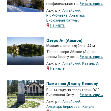
неофициальная обзорная
Читать еще »
площадка, откуда открывается
Адм. р-н:
Алтайский
вид на реку Катунь с одной
РK Рублевка
,
Аквапарк
стороны и на пасеку с прудом с
Бирюзовая Катунь
другой стороны.
На карте
Озеро Ая (Айское)
Максимальная глубина:
22
м
Теплое озеро Айское (Ая) на
левом берегу реки Катунь, в
Читать еще »
котловине, которая находится на
Адм. р-н:
Алтайский
Катунь
,
Ая
горе, выше уровня Катуни. От
На карте
Чуйского тракта через Катунь
ведет пешеходный и
автомобильный мосты. Рядом с
Памятник Джону Леннону
озером находится много турбаз,
В 2014 году на территории ОЭЗ
гостиниц, пансионатов и баз
Бирюзовая Катунь был открыт
Читать еще »
отдыха.
памятник Джону Леннону,
Адм. р-н:
Алтайский
выполненный в
Аквапарк Бирюзовая Катунь
сюрреалистической манере