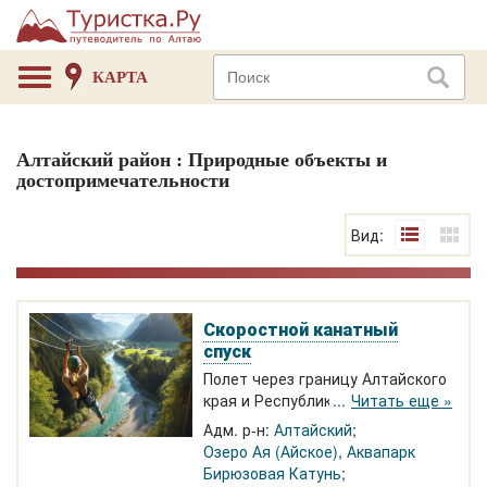
КАРТА
Алтайский район : Природные объекты и
достопримечательности
Вид:
Скоростной канатный
спуск
Полет через границу Алтайского
края и Республики Алтай над
Читать еще »
рекой Катунь в свободном
Адм. р-н:
Алтайский
скольжении, с горы «Емельянова
Озеро Ая (Айское)
,
Аквапарк
грива» расположенной в селе Ая,
Бирюзовая Катунь