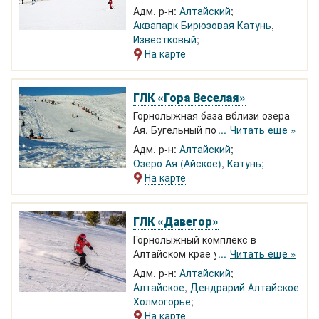
расположены 3 горнолыжные
Адм. р-н:
Алтайский
трассы разного уровня
Аквапарк Бирюзовая Катунь
,
сложности. В отличие от других
Известковый
горнолыжек Алтая, на
На карте
"Бирюзовой Катуни" обычно
много снега.
ГЛК «Гора Веселая»
Горнолыжная база вблизи озера
Ая. Бугельный подъемник, быби-
Читать еще »
лифт, тьюбинговая трасса, каток,
Адм. р-н:
Алтайский
кафе, прокат снаряжения
Озеро Ая (Айское)
,
Катунь
На карте
ГЛК «Давегор»
Горнолыжный комплекс в
Алтайском крае у села
Читать еще »
Алтайское. 4 горнолыжные
Адм. р-н:
Алтайский
трассы (6 км), прокат лыж и
Алтайское
,
Дендрарий Алтайское
тюбингов, бугельный подъемник,
Холмогорье
отдельный склон для
На карте