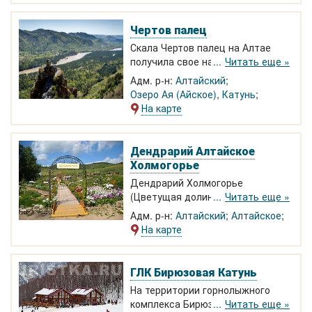
"Аржан Суу"
Чертов палец
Скала Чертов палец на Алтае
получила свое название
Читать еще »
благодаря сходству с одиноко
Адм. р-н:
Алтайский
торчащим из земли пальцем. С
Озеро Ая (Айское)
,
Катунь
вершины открывается
На карте
незабываемый вид на
окрестности.
Дендрарий Алтайское
Холмогорье
Дендрарий Холмогорье
(Цветущая долина) находится на
Читать еще »
Алтае в 40 км от Белокурихи,
Адм. р-н:
Алтайский
Алтайское
рядом с селом Алтайское. На
На карте
территории родниковое озеро,
Чайная обитель, а также
экспозиции альпийских горок и
ГЛК Бирюзовая Катунь
цветников, плантации целебных
На территории горнолыжного
трав. Питомник продает
комплекса Бирюзовая Катунь
Читать еще »
экзотические растения.