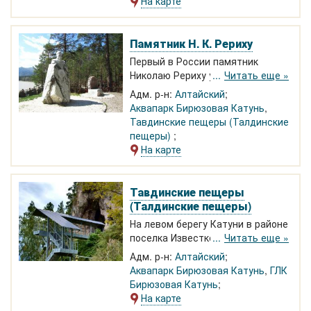
На карте
скульптором Владимиром
Войчишином.
Памятник Н. К. Рериху
Первый в России памятник
Николаю Рериху установили в
Читать еще »
2009 году напротив Талдинских
Адм. р-н:
Алтайский
пещер на самом берегу Катуни
Аквапарк Бирюзовая Катунь
,
Тавдинские пещеры (Талдинские
пещеры)
На карте
Тавдинские пещеры
(Талдинские пещеры)
На левом берегу Катуни в районе
поселка Известковый. Освещены
Читать еще »
внутри. В основном, можно
Адм. р-н:
Алтайский
пройти в полный рост. Есть
Аквапарк Бирюзовая Катунь
,
ГЛК
низкий участок, где надо идти в
Бирюзовая Катунь
присядку. Добраться - по мосту
На карте
через Катунь возле источника