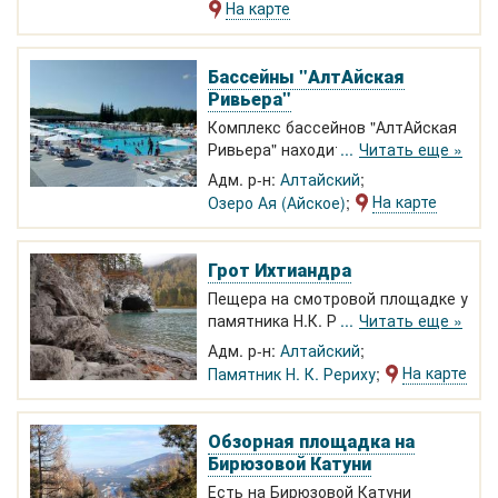
искусственное озеро, турбазы,
На карте
туркомплексы, базы отдыха,
достопримечательности,
природные объекты и
Бассейны "АлтАйская
достопримечательности.
Ривьера"
Комплекс бассейнов "АлтАйская
Ривьера" находится рядом с
Читать еще »
озером Ая. Комплекс состоит из
Адм. р-н:
Алтайский
трех бассейнов с различным
На карте
Озеро Ая (Айское)
уровнем воды: от мелкого -
глубина 30 см, до глубокого
"взрослого" - глубина 1,4 м.
Грот Ихтиандра
Пещера на смотровой площадке у
памятника Н.К. Рериху. напротив
Читать еще »
Тавдинских пещер.
Адм. р-н:
Алтайский
На карте
Памятник Н. К. Рериху
Обзорная площадка на
Бирюзовой Катуни
Есть на Бирюзовой Катуни