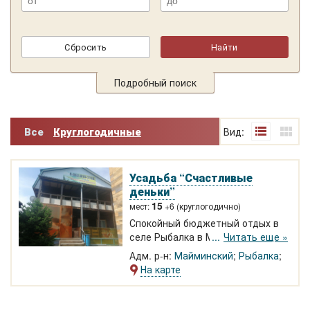
Подробный поиск
Все
Круглогодичные
Вид:
Усадьба “Счастливые
деньки”
15
мест:
+6 (круглогодично)
Спокойный бюджетный отдых в
селе Рыбалка в Майминском
Читать еще »
районе. Экономичная усадьба
Адм. р-н:
Майминский
Рыбалка
недалеко от берега Катуни.
На карте