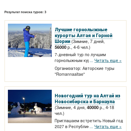
Результат поиска туров: 3
Лучшие горнолыжные
курорты Алтая и Горной
Шории
(Зимние, 7 дней,
56000
р., 4-6 чел.)
7-дневный тур по лучшим
горнолыжным курортам Алтая и
Читать еще »
Горной Шории: Манжерок —
Организатор: Авторские туры
Телецкое — Шерегеш. Мы
"Romannaaltae"
позаботимся о вашем
проживании и питании. В
стоимость входят услуги
Новогодний тур на Алтай из
инструктора по горным лыжам.
Новосибирска и Барнаула
"Сибирский чан" подарит
незабываемые ощущения!
(Зимние, 4 дня,
40000
р., 4-18
чел.)
Приглашаем встретить Новый год
2027 в Республике Алтай. Выезд
Читать еще »