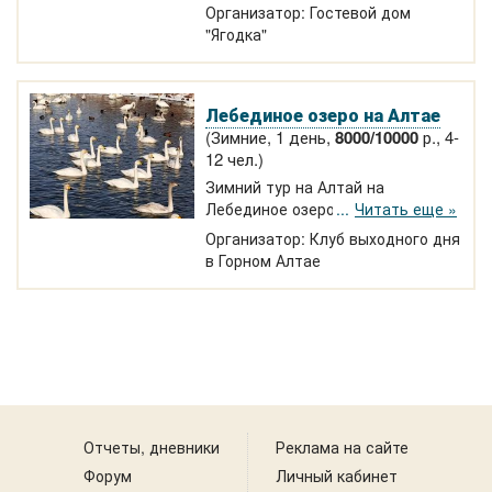
из Новосибирска в Чемал 30
Организатор: Гостевой дом
декабря. Экскурсии по Чемалу, на
"Ягодка"
Голубые озера, в долину Горных
духов, на подъемник Манжерок.
Праздничный стол, новогодняя
Лебединое озеро на Алтае
программа, елка, 3-хразовое
питание.
(Зимние, 1 день,
8000/10000
р., 4-
12 чел.)
Зимний тур на Алтай на
Лебединое озеро. В Лебединый
Читать еще »
заказник на Алтае прилетают
Организатор: Клуб выходного дня
зимовать свыше 1000 редчайших
в Горном Алтае
лебедей-кликунов и около 2000
других водоплавающих.
Экскурсия на озеро Лебединое
(Светлое) — это возможность
сделать потрясающие снимки.
Отчеты, дневники
Реклама на сайте
Форум
Личный кабинет