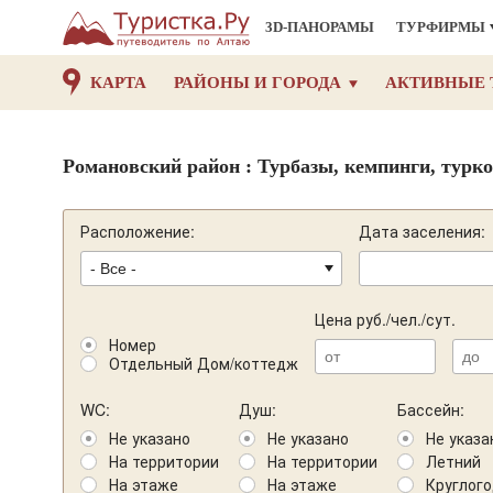
3D-ПАНОРАМЫ
ТУРФИРМЫ
КАРТА
РАЙОНЫ И ГОРОДА
АКТИВНЫЕ 
Романовский район : Турбазы, кемпинги, турк
Расположение:
Дата заселения:
Цена руб./чел./сут.
Номер
Отдельный Дом/коттедж
WC:
Душ:
Бассейн:
Не указано
Не указано
Не указа
На территории
На территории
Летний
На этаже
На этаже
Круглог