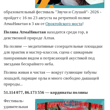
образовательный фестиваль "Звучи и Слушай"- 2026 -
пройдет с 16 по 23 августа на ретритной поляне
АтмаНикетан в 3 км от
Ороктойского моста
!
Поляна АтмаНикетан
находится среди гор, в
девственной природе Алтая.
На поляне — медитативные созерцательные площадки
для практик и мастер-классов, сцена с шикарным
панорамным видом и потрясающей акустикой под
звездами бескрайнего неба.
Поляна живая и чистая — вокруг гуляющие табуны
лошадей, парящие орлы и много свободно дышащей
природы...
51.114 077, 86.173 556 — кординаты поляны
Фестиваль-
удивительная