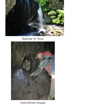
Водопад Че-Чкыш
Ороктойская пещера