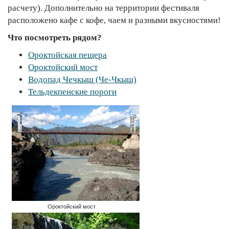
расчету). Дополнительно на территории фестиваля
расположено кафе с кофе, чаем и разными вкусностями!
Что посмотреть рядом?
Ороктойская пещера
Ороктойский мост
Водопад Чечкыш (Че-Чкыш)
Тельдекпенские пороги
Ороктойский мост