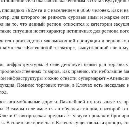
ом отношении село оказалось включенным в состав Кулундинс
площадью 792,9 га и с населением в 8660 человек. Как и на
ктер, для которого не редкость суровые зимы и жаркое 
я на то, что данный регион относится к категории засуш
 такие ситуации носят характер нетипичных для региона пог
ется производство мясомолочной продукции и зерновых к
й комплекс «Ключевской элеватор», выпускающий свою м
ия инфраструктуры. В селе действует целый ряд торговы
родовольственных товаров. Как правило, эти небольшие м
вой инфраструктуры можно отнести супермаркет «Апельсин»
дукция. Помимо торговых точек, в Ключах есть несколько 
лод.
ют автомобильные дороги. Важнейшей их них является пр
 В самом селе имеется автобусная станция, с которой от
Ключи-Славгородская предлагает услуги продаж и брониро
я. В советские времена в Ключах существовал аэропорт, с