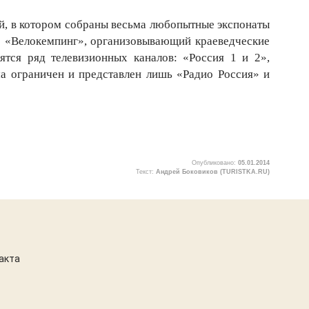
й, в котором собраны весьма любопытные экспонаты
луб «Велокемпинг», организовывающий краеведческие
тся ряд телевизионных каналов: «Россия 1 и 2»,
ма ограничен и представлен лишь «Радио Россия» и
Опубликовано:
05.01.2014
Текст:
Андрей Боковиков (TURISTKA.RU)
1
акта