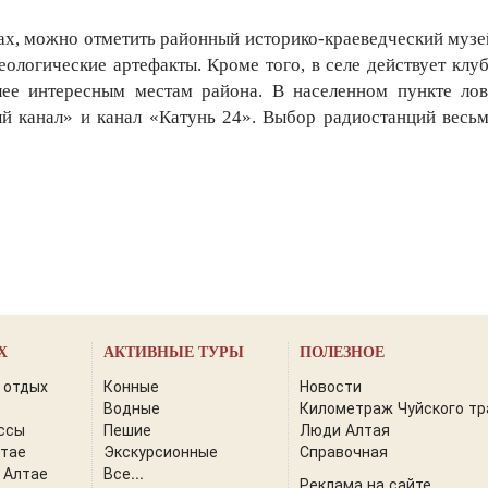
х, можно отметить районный историко-краеведческий музе
еологические артефакты. Кроме того, в селе действует к
ее интересным местам района. В населенном пункте ловя
й канал» и канал «Катунь 24». Выбор радиостанций весь
Х
АКТИВНЫЕ ТУРЫ
ПОЛЕЗНОЕ
 отдых
Конные
Новости
Водные
Километраж Чуйского тр
ссы
Пешие
Люди Алтая
лтае
Экскурсионные
Справочная
 Алтае
Все...
Реклама на сайте