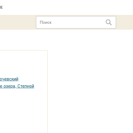
ОЕ
ючевский
е озера, Степной