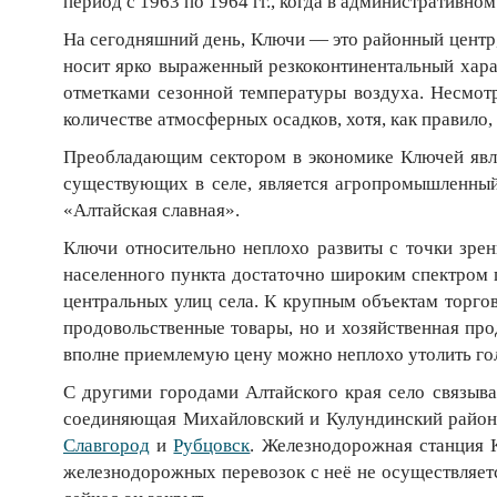
период с 1963 по 1964 гг., когда в административн
На сегодняшний день, Ключи — это районный центр, 
носит ярко выраженный резкоконтинентальный хара
отметками сезонной температуры воздуха. Несмотр
количестве атмосферных осадков, хотя, как правило,
Преобладающим сектором в экономике Ключей явля
существующих в селе, является агропромышленны
«Алтайская славная».
Ключи относительно неплохо развиты с точки зрен
населенного пункта достаточно широким спектром п
центральных улиц села. К крупным объектам торго
продовольственные товары, но и хозяйственная про
вполне приемлемую цену можно неплохо утолить го
С другими городами Алтайского края село связыва
соединяющая Михайловский и Кулундинский районы.
Славгород
и
Рубцовск
. Железнодорожная станция 
железнодорожных перевозок с неё не осуществляетс