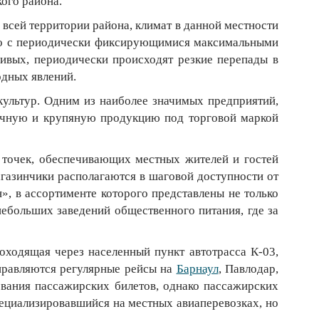
кого района.
 всей территории района, климат в данной местности
лето с периодически фиксирующимися максимальными
ливых, периодически происходят резкие перепады в
одных явлений.
ультур. Одним из наиболее значимых предприятий,
учную и крупяную продукцию под торговой маркой
х точек, обеспечивающих местных жителей и гостей
агазинчики располагаются в шаговой доступности от
, в ассортименте которого представлены не только
небольших заведений общественного питания, где за
оходящая через населенный пункт автотрасса К-03,
правляются регулярные рейсы на
Барнаул
, Павлодар,
вания пассажирских билетов, однако пассажирских
пециализировавшийся на местных авиаперевозках, но