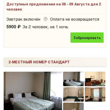
Доступные предложения на 08 - 09 Августа для 2
двуспальная кровать, прикроватные тумбочки,
человек
туалетный стол, зеркало. Ванная комната: ванна, душ,
фен, косметические принадлежности, халат, тапочки.
Завтрак включён
Оплата не возвращается
5900 ₽
За 2 человек, на 1 ночь
Забронировать
2-МЕСТНЫЙ НОМЕР СТАНДАРТ
+9