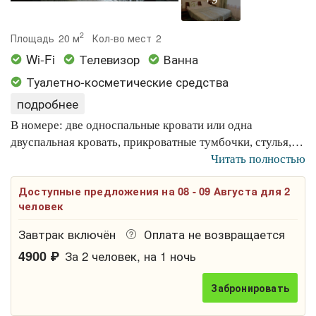
2
Площадь
20 м
Кол-во мест
2
Wi-Fi
Телевизор
Ванна
Туалетно-косметические средства
подробнее
В номере: две односпальные кровати или одна
двуспальная кровать, прикроватные тумбочки, стулья,
стол с тумбами, зеркало, шкаф с багажной полкой, ТВ,
Читать полностью
холодильник, чайник. Ванная комната: ванна, душ,
Доступные предложения на 08 - 09 Августа для 2
полотенца, фен, косметические принадлежности, халат,
человек
тапочки.
Завтрак включён
Оплата не возвращается
4900 ₽
За 2 человек, на 1 ночь
Забронировать