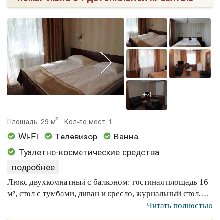
+4
2
Площадь
29 м
Кол-во мест
1
Wi-Fi
Телевизор
Ванна
Туалетно-косметические средства
подробнее
Люкс двухкомнатный с балконом: гостиная площадь 16
м², стол с тумбами, диван и кресло, журнальный стол,
стулья, шкаф с багажной полкой, зеркало, ТВ,
Читать полностью
холодильник, чайник. Спальня: площадь 11 м²,