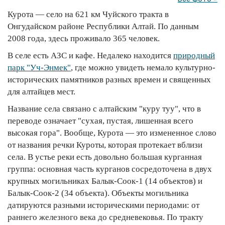
Курота — село на 621 км Чуйского тракта в
Онгудайском районе Республики Алтай. По данным
2008 года, здесь проживало 365 человек.
В селе есть АЗС и кафе. Недалеко находится
природный
парк "Уч-Энмек"
, где можно увидеть немало культурно-
исторических памятников разных времен и священных
для алтайцев мест.
Название села связано с алтайским "куру туу", что в
переводе означает "сухая, пустая, лишенная всего
высокая гора". Вообще, Курота — это измененное слово
от названия речки Куроты, которая протекает вблизи
села. В устье реки есть довольно большая курганная
группа: основная часть курганов сосредоточена в двух
крупных могильниках Балык-Соок-1 (14 объектов) и
Балык-Соок-2 (34 объекта). Объекты могильника
датируются разными историческими периодами: от
раннего железного века до средневековья. По тракту