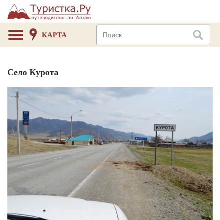
КАРТА
Село Курота