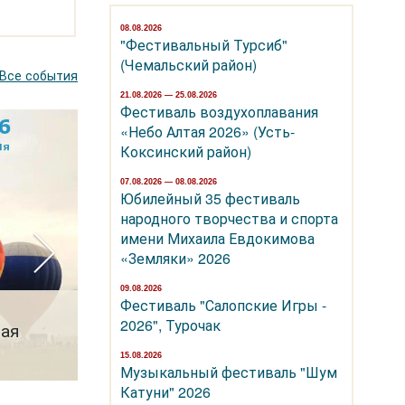
08.08.2026
"Фестивальный Турсиб"
(Чемальский район)
Все события
21.08.2026 — 25.08.2026
Фестиваль воздухоплавания
«Небо Алтая 2026» (Усть-
Коксинский район)
07.08.2026 — 08.08.2026
Юбилейный 35 фестиваль
народного творчества и спорта
имени Михаила Евдокимова
«Земляки» 2026
07.08.2026 — 08.08.2026
09.08.2026
Юбилейный 35 фестиваль народного
Фестиваль "Салопские Игры -
2026", Турочак
тая
творчества и спорта имени Михаила
Евдокимова «Земляки» 2026
15.08.2026
Музыкальный фестиваль "Шум
Катуни" 2026