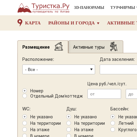
3D-ПАНОРАМЫ
ТУРФИРМЫ
КАРТА
РАЙОНЫ И ГОРОДА
АКТИВНЫЕ 
Размещение
Активные туры
Расположение:
Дата заселения:
Цена руб./чел./сут.
Номер
Отдельный Дом/коттедж
WC:
Душ:
Бассейн:
Не указано
Не указано
Не указа
На территории
На территории
Летний
На этаже
На этаже
Круглог
В номере
В номере