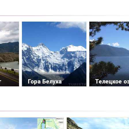
т
Гора Белуха
Телецкое о