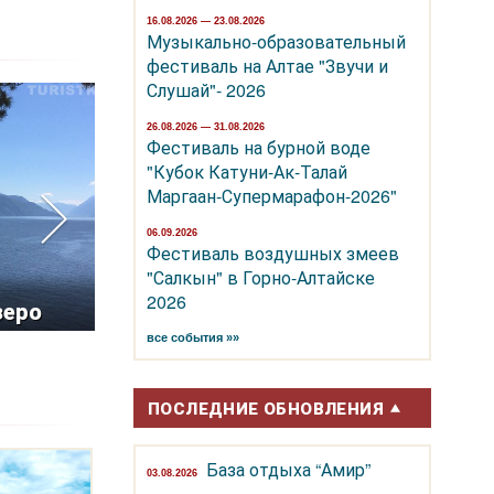
16.08.2026 — 23.08.2026
Музыкально-образовательный
фестиваль на Алтае "Звучи и
Слушай"- 2026
26.08.2026 — 31.08.2026
Фестиваль на бурной воде
"Кубок Катуни-Ак-Талай
Маргаан-Супермарафон-2026"
06.09.2026
Соленые 
Фестиваль воздушных змеев
Курорт
Алтая, К
"Салкын" в Горно-Алтайске
2026
зеро
Белокуриха
Яровое
все события »»
ПОСЛЕДНИЕ ОБНОВЛЕНИЯ
База отдыха “Амир”
03.08.2026