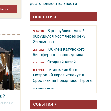
достопримечательности
НОВОСТИ
В республике Алтай
06.08.2026
обрушился мост через реку
Элекмонар
Юбилей Катунского
28.07.2026
биосферного заповедника.
Ягодный Алтай
27.07.2026
Гигантский 6-ти
19.07.2026
метровый пирог испекут в
Сростках на Празднике Пирога.
все новости »»
ай
чение на
СОБЫТИЯ