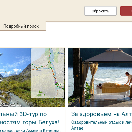
Подробный поиск
льный 3D-тур по
За здоровьем на Алт
ностям горы Белуха!
Оздоровительный отдых и ле
Алтае
 озеро, реки Аккем и Кучерла,