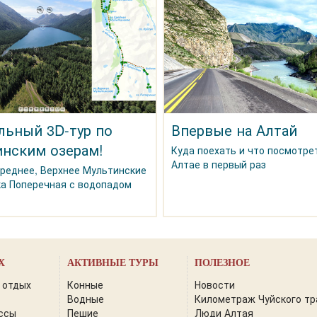
льный 3D-тур по
Впервые на Алтай
нским озерам!
Куда поехать и что посмотре
Алтае в первый раз
Среднее, Верхнее Мультинские
ка Поперечная с водопадом
Х
АКТИВНЫЕ ТУРЫ
ПОЛЕЗНОЕ
 отдых
Конные
Новости
Водные
Километраж Чуйского тр
ссы
Пешие
Люди Алтая