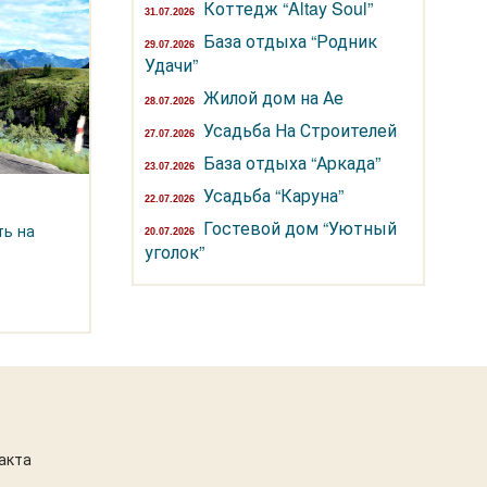
Коттедж “Altay Soul”
31.07.2026
База отдыха “Родник
29.07.2026
Удачи”
Жилой дом на Ае
28.07.2026
Усадьба На Строителей
27.07.2026
База отдыха “Аркада”
23.07.2026
Усадьба “Каруна”
22.07.2026
Гостевой дом “Уютный
ть на
20.07.2026
уголок”
акта