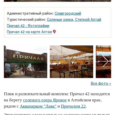
Административный район:
Славгородский
Туристический район:
Соленые озера, Степной Алтай
Причал 42 : Фотографии
Причал 42 на карте Алтая
Все фото »
Пляж и развлекательный комплекс Причал 42 находится
на берегу
соленого озера Яровое
в Алтайском крае,
рядом с
Аквапарком "Лава"
и
Причалом 22
.
Этот комплекс сделал отдых на соленом озере не только