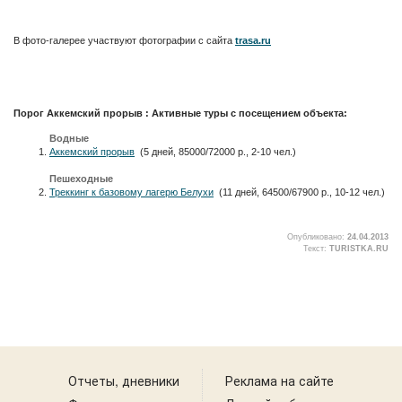
В фото-галерее участвуют фотографии с сайта
trasa.ru
Порог Аккемский прорыв : Активные туры с посещением объекта:
Водные
Аккемский прорыв
(5 дней, 85000/72000 р., 2-10 чел.)
Пешеходные
Треккинг к базовому лагерю Белухи
(11 дней, 64500/67900 р., 10-12 чел.)
Опубликовано:
24.04.2013
Текст:
TURISTKA.RU
2
Отчеты, дневники
Реклама на сайте