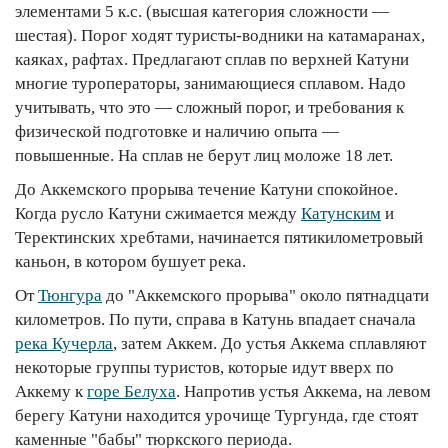
элементами 5 к.с. (высшая категория сложности —
шестая). Порог ходят туристы-водники на катамаранах,
каяках, рафтах. Предлагают сплав по верхней Катуни
многие туроператоры, занимающиеся сплавом. Надо
учитывать, что это — сложный порог, и требования к
физической подготовке и наличию опыта —
повышенные. На сплав не берут лиц моложе 18 лет.
До Аккемского прорыва течение Катуни спокойное.
Когда русло Катуни сжимается между
Катунским
и
Теректинских хребтами, начинается пятикилометровый
каньон, в котором бушует река.
От
Тюнгура
до "Аккемского прорыва" около пятнадцати
километров. По пути, справа в Катунь впадает сначала
река Кучерла
, затем Аккем. До устья Аккема сплавляют
некоторые группы туристов, которые идут вверх по
Аккему к
горе Белуха
. Напротив устья Аккема, на левом
берегу Катуни находится урочище Тургунда, где стоят
каменные "бабы" тюркского периода.