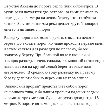
От устья Аккема до порога около пяти километров. В
русле реки находятся два острова, за ними примерно
через два километра на левом берегу стоит избушка-
летник. За этим летником река делает крутой поворот
налево и начинается порог.
Разведку порога возможно делать с высоты левого
берега, до входа в порог, но чаще проходят первые валы
и затем чалятся для разведки по правому, более
пологому берегу. При большой воде в июньский
паводок разведка очень сложна, т.к. мощный поток воды
наваливается на крутой левый берег и зачалиться
невозможно. В среднюю воду разведку по правому
берегу делают обычно через 200 метров сплава.
"Аккемский прорыв" представляет собой порог
каньонного типа, с большим уровнем падения воды и
валами до трех метров. Сужение русла доходит до 15
метров. В пороге пять мощных сливов и на выходе из