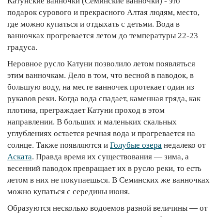
Катунские ванночки (Семинские ванночки) - это
подарок сурового и прекрасного Алтая людям, место,
где можно купаться и отдыхать с детьми. Вода в
ванночках прогревается летом до температуры 22-23
градуса.
Неровное русло Катуни позволило летом появляться
этим ванночкам. Дело в том, что весной в паводок, в
большую воду, на месте ванночек протекает один из
рукавов реки. Когда вода спадает, каменная гряда, как
плотина, преграждает Катуни проход в этом
направлении. В больших и маленьких скальных
углублениях остается речная вода и прогревается на
солнце. Также появляются и
Голубые озера
недалеко от
Аската
. Правда время их существования — зима, а
весенний паводок превращает их в русло реки, то есть
летом в них не покупаешься. В Семинских же ванночках
можно купаться с середины июня.
Образуются несколько водоемов разной величины — от