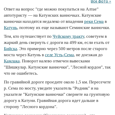
Все фото »
Ответ на вопрос "где можно покупаться на Алтае"
автотуристу — на Катунских ванночках. Катунские
ванночки находятся недалеко от впадения
реки Сема
в
Катунь
, поэтому их еще называют Семинские ванночки.
Тем, кто путешествует по
Чуйскому тракту
, советуем в
жаркий день свернуть с дороги на 499 км, если ехать от
Бийска
. Это примерно через 500 метров после старого
моста через Катунь в
селе Усть-Сема
, не доезжая до
Камлака
. Поворот налево отмечен вывесками
"Шишкулар. Катунские ванночки", "Лесной кордон", так
что не ошибетесь.
По гравийной дороге проедите около 1,5 км. Пересечете
р. Сема по мосту, уведите указатель "Родник" и на
указателе "Катунские ванночки" свернете на грунтовую
дорогу к Катуни. Гравийная дорога идет дальше в
сторону "Лесного кордона".