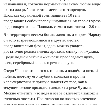
назначения и, согласно нормативным актам любые виды
охоты или рыбалки в этой местности запрещены.
Площадь охраняемой зоны занимает 10 га и
представляет собой полосу шириной 50 метров от уреза
воды вокруг озера. Площадь самого памятника – 2,9 га.
Эта территория весьма богата животным миром. Наряду
с часто встречающимися и в других местах
представителями фауны, здесь можно увидеть
достаточно редких певчих дроздов, славку или жулана.
Среди водной рыбной живности преобладают щука,
елец, серебряный карась и речной окунь.
Озеро Чёрное относится к типичным водоёмам низкой
поймы, поэтому его глубина, площадь и прочие
характеристики напрямую зависят от того, как в
текущем сезоне проходил паводок на реке Чумыш.
Можно отметить, что вода в озере отличается высокой
степенью чистоты. Практически полностью в течение
всего летнего сезона здесь отсутствует ряска и другие