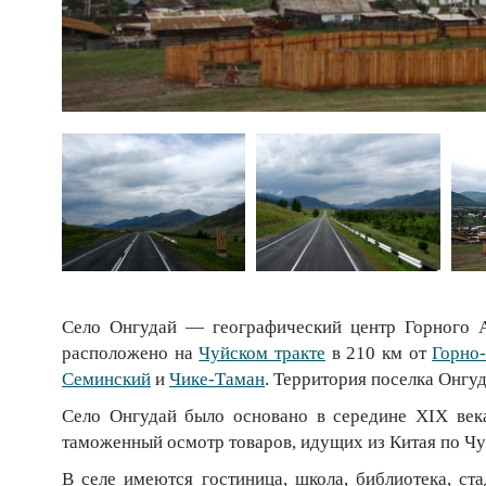
Село Онгудай — географический центр Горного А
расположено на
Чуйском тракте
в 210 км от
Горно
Семинский
и
Чике-Таман
. Территория поселка Онгу
Село Онгудай было основано в середине XIX век
таможенный осмотр товаров, идущих из Китая по Чу
В селе имеются гостиница, школа, библиотека, ст