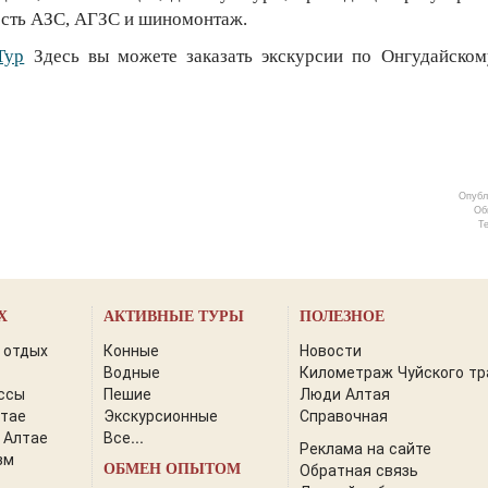
есть АЗС, АГЗС и шиномонтаж.
Тур
Здесь вы можете заказать экскурсии по Онгудайском
Опубл
Об
Т
Х
АКТИВНЫЕ ТУРЫ
ПОЛЕЗНОЕ
 отдых
Конные
Новости
Водные
Километраж Чуйского тр
ссы
Пешие
Люди Алтая
лтае
Экскурсионные
Справочная
 Алтае
Все...
Реклама на сайте
зм
Обратная связь
ОБМЕН ОПЫТОМ