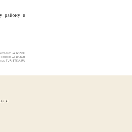
у району и
иковано:
24.12.2008
новлено:
02.10.2025
екст:
TURISTKA.RU
0
акта