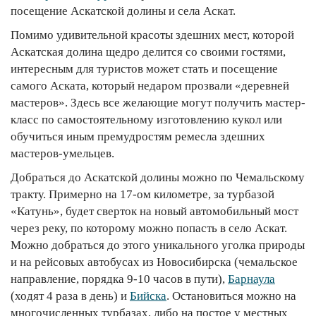
посещение Аскатской долины и села Аскат.
Помимо удивительной красоты здешних мест, которой
Аскатская долина щедро делится со своими гостями,
интересным для туристов может стать и посещение
самого Аската, который недаром прозвали «деревней
мастеров». Здесь все желающие могут получить мастер-
класс по самостоятельному изготовлению кукол или
обучиться иным премудростям ремесла здешних
мастеров-умельцев.
Добраться до Аскатской долины можно по Чемальскому
тракту. Примерно на 17-ом километре, за турбазой
«Катунь», будет сверток на новый автомобильный мост
через реку, по которому можно попасть в село Аскат.
Можно добраться до этого уникального уголка природы
и на рейсовых автобусах из Новосибирска (чемальское
направление, порядка 9-10 часов в пути),
Барнаула
(ходят 4 раза в день) и
Бийска
. Остановиться можно на
многочисленных турбазах, либо на постое у местных