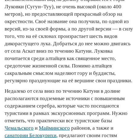
Луковки (Сугун–Туу), не очень высокой (около 400
метров), но предоставляющей прекрасный обзор на
окрестности. Своё название она получила, по одной из
версий, из-за своей формы, а по другой версии — в силу
того, что на её склонах произрастает шесть видов
дикорастущего лука. Добраться до нее можно двигаясь
от села Аскат вниз по течению Катуни. Луковка
почитается среди алтайцев как священное место,
средоточие жизненной силы. Помимо алтайцев
сакральным смыслом наделяют гору и буддисты,
регулярно празднующие на её вершине свои праздники.
Недалеко от села вниз по течению Катуни в долине
располагаются подземные источники с повышенным
содержанием серебра, которые часто посещаются
туристами в рамках экскурсионных программ. Нужно
отметить, что практически все туристские базы
Чемальского
и
Майминского
районов, а также и
санатории Белокурихи
, предлагают своим гостям