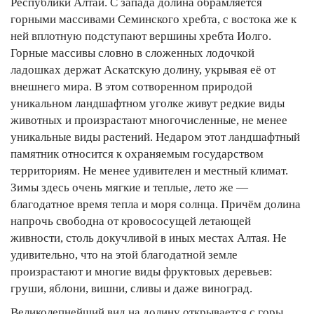
Республики Алтай. С запада долина обрамляется
горными массивами Семинского хребта, с востока же к
ней вплотную подступают вершины хребта Иолго.
Горные массивы словно в сложенных лодочкой
ладошках держат Аскатскую долину, укрывая её от
внешнего мира. В этом сотворенном природой
уникальном ландшафтном уголке живут редкие виды
животных и произрастают многочисленные, не менее
уникальные виды растений. Недаром этот ландшафтный
памятник относится к охраняемым государством
территориям. Не менее удивителен и местный климат.
Зимы здесь очень мягкие и теплые, лето же —
благодатное время тепла и моря солнца. Причём долина
напрочь свободна от кровососущей летающей
живности, столь докучливой в иных местах Алтая. Не
удивительно, что на этой благодатной земле
произрастают и многие виды фруктовых деревьев:
груши, яблони, вишни, сливы и даже виноград.
Великолепнейший вид на долину открывается с горы