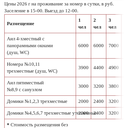
Цены 2026 г на проживание за номер в сутки, в руб.
Заселение в 15-00. Выезд до 12-00.
1
2
3
Размещение
4
чел
чел
чел
Аил 4-хместный с
панорамными окнами
6000
6000
7000
8
(душ, WC)
Номера №10,11
3900
4400
4900
-
трехместные (душ, WC)
Аил пятиместный
3000
3200
3800
4
№8,9 с санузлом
Домики №1,2,3 трехместные
2000
2400
3200
3
Домики №4,5,6,7 трехместные утепленные
2000
2400
3200
3
*
Cтоимость размещения без