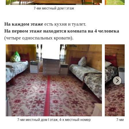
7-ми местный дом I этаж
7-
На каждом этаже
есть кухня и туалет.
На первом этаже находится комната на 4 человека
(четыре односпальных кровати).
7-ми местный дом I этаж, 4-х местный номер
7-ми ме