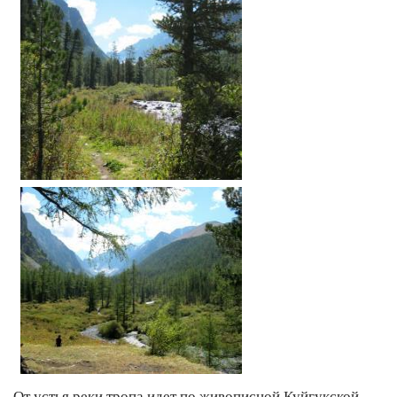
От устья реки тропа идет по живописной Куйгукской