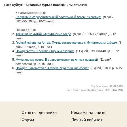
Река Куйгук : Активные туры с посещением объекта:
Комбинированные
Спортивно-оздоровительный палаточный лагерь "Альтаир"
(8 дней,
58200/58200 р., 10-20 чел.)
Пешеходные
Треккинг на Алтай. Мультинские озёра
(8 дней, 102600/70400 р., 6-12
чел.)
Горный лагерь на Алтае. Путешествие налегке к Мультинским озёрам
(8
дней, 70400 р., 6-16 чел.)
Поход "Алтай. Трекинг к горным озерам"
(11 дней, 63900/61400 р., 6-22
чел.)
Мультинские озера. В сопровождении вьючных лошадей
(11 дней,
58900/58900 р., 5-15 чел.)
Поход "Знакомство с Алтаем. Мультинские озёра"
(9 дней, 61800 р., 6-22
чел.)
Опубликовано:
12.07.2018
Текст:
Светлана Щербакова (TURISTKA.RU)
8
Отчеты, дневники
Реклама на сайте
Форум
Личный кабинет