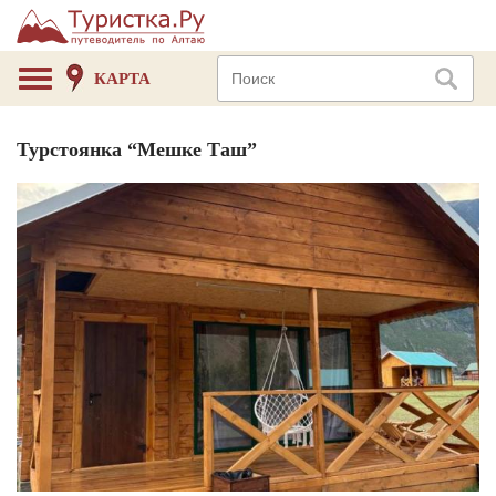
КАРТА
Турстоянка “Мешке Таш”