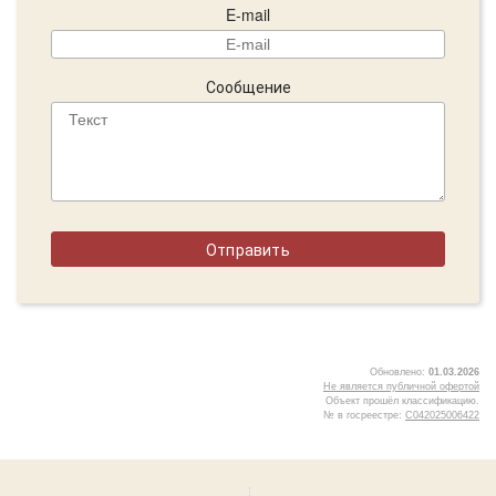
E-mail
Сообщение
Обновлено:
01.03.2026
Не является публичной офертой
Объект прошёл классификацию.
№ в госреестре:
С042025006422
5