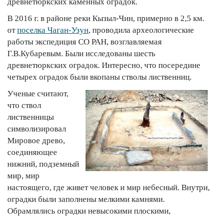
древнетюркских каменных оградок.
В 2016 г. в районе реки Кызыл-Чин, примерно в 2,5 км.
от
поселка Чаган-Узун
, проводила археологические
работы экспедиция СО РАН, возглавляемая
Г.В.Кубаревым. Были исследованы шесть
древнетюркских оградок. Интересно, что посередине
четырех оградок были вкопаны стволы лиственниц.
Ученые считают,
что ствол
лиственницы
символизировал
Мировое древо,
соединяющее
нижний, подземный
мир, мир
настоящего, где живет человек и мир небесный. Внутри,
оградки были заполнены мелкими камнями.
Обрамлялись оградки невысокими плоскими,