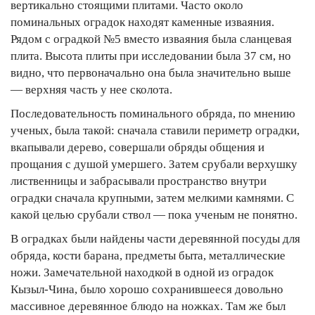
вертикально стоящими плитами. Часто около
поминальных оградок находят каменные изваяния.
Рядом с оградкой №5 вместо изваяния была сланцевая
плита. Высота плиты при исследовании была 37 см, но
видно, что первоначально она была значительно выше
— верхняя часть у нее сколота.
Последовательность поминального обряда, по мнению
ученых, была такой: сначала ставили периметр оградки,
вкапывали дерево, совершали обряды общения и
прощания с душой умершего. Затем срубали верхушку
лиственницы и забрасывали пространство внутри
оградки сначала крупными, затем мелкими камнями. С
какой целью срубали ствол — пока ученым не понятно.
В оградках были найдены части деревянной посуды для
обряда, кости барана, предметы быта, металлические
ножи. Замечательной находкой в одной из оградок
Кызыл-Чина, было хорошо сохранившееся довольно
массивное деревянное блюдо на ножках. Там же был