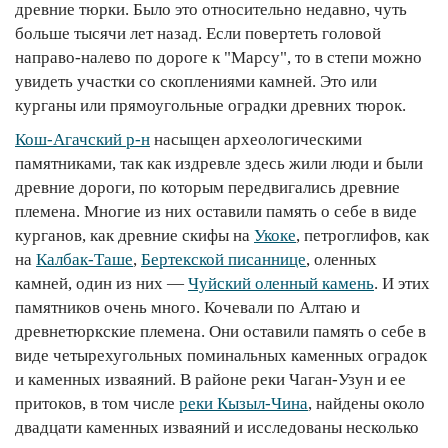
древние тюрки. Было это относительно недавно, чуть
больше тысячи лет назад. Если повертеть головой
направо-налево по дороге к "Марсу", то в степи можно
увидеть участки со скоплениями камней. Это или
курганы или прямоугольные оградки древних тюрок.
Кош-Агачский р-н
насыщен археологическими
памятниками, так как издревле здесь жили люди и были
древние дороги, по которым передвигались древние
племена. Многие из них оставили память о себе в виде
курганов, как древние скифы на
Укоке
, петроглифов, как
на
Калбак-Таше
,
Бертекской писаннице
, оленных
камней, один из них —
Чуйский оленный камень
. И этих
памятников очень много. Кочевали по Алтаю и
древнетюркские племена. Они оставили память о себе в
виде четырехугольных поминальных каменных оградок
и каменных изваяний. В районе реки Чаган-Узун и ее
притоков, в том числе
реки Кызыл-Чина
, найдены около
двадцати каменных изваяний и исследованы несколько