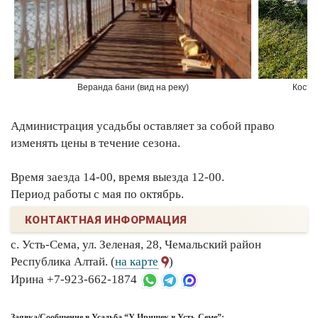
Веранда бани (вид на реку)
Костр
Администрация усадьбы оставляет за собой право
изменять цены в течение сезона.
Время заезда 14-00, время выезда 12-00.
Период работы с мая по октябрь.
КОНТАКТНАЯ ИНФОРМАЦИЯ
с. Усть-Сема, ул. Зеленая, 28, Чемальский район
Республика Алтай. (
на карте
)
Ирина +7-923-662-1874
Заявка/Сообщение в Усадьба “У Иришек в Усть-Семе”: