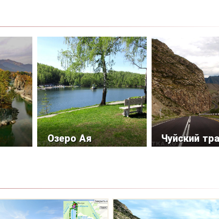
Озеро Ая
Чуйский тр