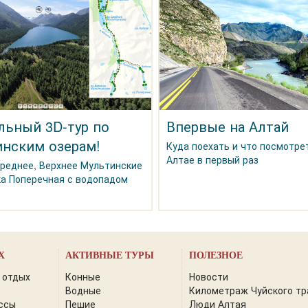
льный 3D-тур по
Впервые на Алтай
нским озерам!
Куда поехать и что посмотре
Алтае в первый раз
Среднее, Верхнее Мультинские
ка Поперечная с водопадом
Х
АКТИВНЫЕ ТУРЫ
ПОЛЕЗНОЕ
 отдых
Конные
Новости
Водные
Километраж Чуйского тр
ссы
Пешие
Люди Алтая