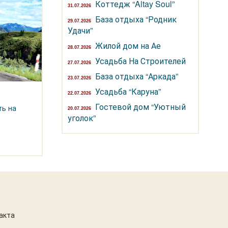
Коттедж “Altay Soul”
31.07.2026
База отдыха “Родник
29.07.2026
Удачи”
Жилой дом на Ае
28.07.2026
Усадьба На Строителей
27.07.2026
База отдыха “Аркада”
23.07.2026
Усадьба “Каруна”
22.07.2026
Гостевой дом “Уютный
ть на
20.07.2026
уголок”
акта