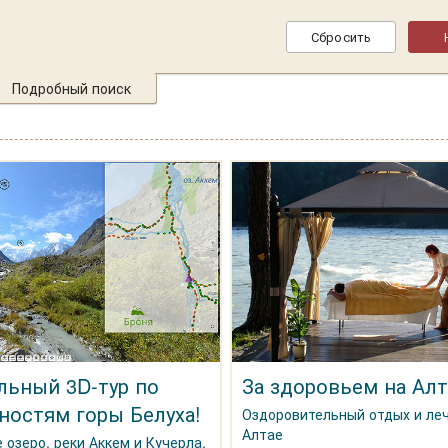
Подробный поиск
льный 3D-тур по
За здоровьем на Алт
ностям горы Белуха!
Оздоровительный отдых и ле
Алтае
 озеро, реки Аккем и Кучерла,