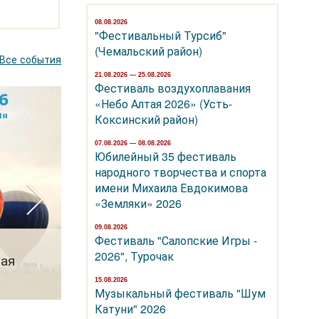
08.08.2026
"Фестивальный Турсиб"
(Чемальский район)
Все события
21.08.2026 — 25.08.2026
Фестиваль воздухоплавания
«Небо Алтая 2026» (Усть-
Коксинский район)
07.08.2026 — 08.08.2026
Юбилейный 35 фестиваль
народного творчества и спорта
имени Михаила Евдокимова
«Земляки» 2026
07.08.2026 — 08.08.2026
09.08.2026
Юбилейный 35 фестиваль народного
Фестиваль "Салопские Игры -
2026", Турочак
тая
творчества и спорта имени Михаила
Евдокимова «Земляки» 2026
15.08.2026
Музыкальный фестиваль "Шум
Катуни" 2026