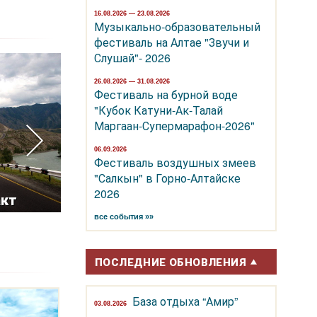
16.08.2026 — 23.08.2026
Музыкально-образовательный
фестиваль на Алтае "Звучи и
Слушай"- 2026
26.08.2026 — 31.08.2026
Фестиваль на бурной воде
"Кубок Катуни-Ак-Талай
Маргаан-Супермарафон-2026"
06.09.2026
Фестиваль воздушных змеев
Курорт
"Салкын" в Горно-Алтайске
2026
акт
Белокуриха
Телецкое
все события »»
ПОСЛЕДНИЕ ОБНОВЛЕНИЯ
База отдыха “Амир”
03.08.2026