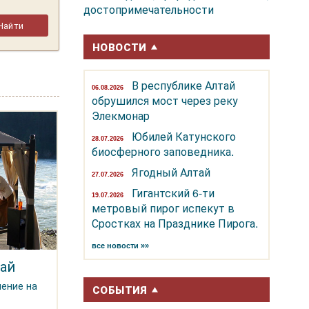
достопримечательности
НОВОСТИ
В республике Алтай
06.08.2026
обрушился мост через реку
Элекмонар
Юбилей Катунского
28.07.2026
биосферного заповедника.
Ягодный Алтай
27.07.2026
Гигантский 6-ти
19.07.2026
метровый пирог испекут в
Сростках на Празднике Пирога.
все новости »»
ай
чение на
СОБЫТИЯ