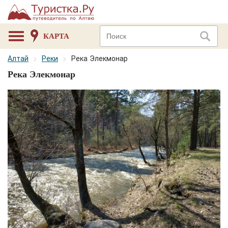
КАРТА
Алтай
Реки
Река Элекмонар
Река Элекмонар