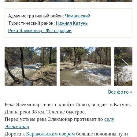
Административный район:
Чемальский
Туристический район:
Нижняя Катунь
Река Элекмонар : Фотографии
Все фото »
Река Элекмонар течет c хребта Иолго, впадает в Катунь.
Длина реки 38 км. Течение быстрое.
Перед устьем река Элекмонар протекает по
селу
Элекмонар
.
Дорога к
Каракольским озерам
больше половины пути