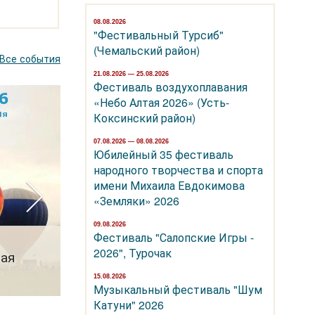
08.08.2026
"Фестивальный Турсиб"
(Чемальский район)
Все события
21.08.2026 — 25.08.2026
Фестиваль воздухоплавания
«Небо Алтая 2026» (Усть-
Коксинский район)
07.08.2026 — 08.08.2026
Юбилейный 35 фестиваль
народного творчества и спорта
имени Михаила Евдокимова
«Земляки» 2026
07.08.2026 — 08.08.2026
09.08.2026
Юбилейный 35 фестиваль народного
Фестиваль "Салопские Игры -
2026", Турочак
тая
творчества и спорта имени Михаила
Евдокимова «Земляки» 2026
15.08.2026
Музыкальный фестиваль "Шум
Катуни" 2026