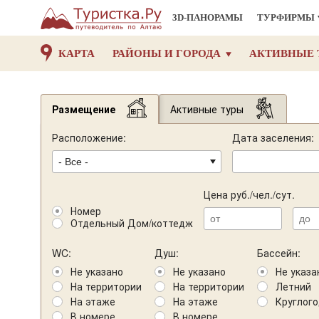
3D-ПАНОРАМЫ
ТУРФИРМЫ
КАРТА
РАЙОНЫ И ГОРОДА
АКТИВНЫЕ 
Размещение
Активные туры
Расположение:
Дата заселения:
Цена руб./чел./сут.
Номер
Отдельный Дом/коттедж
WC:
Душ:
Бассейн:
Не указано
Не указано
Не указа
На территории
На территории
Летний
На этаже
На этаже
Круглог
В номере
В номере