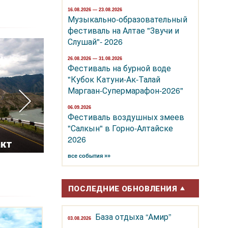
16.08.2026 — 23.08.2026
Музыкально-образовательный
фестиваль на Алтае "Звучи и
Слушай"- 2026
26.08.2026 — 31.08.2026
Фестиваль на бурной воде
"Кубок Катуни-Ак-Талай
Маргаан-Супермарафон-2026"
06.09.2026
Фестиваль воздушных змеев
"Салкын" в Горно-Алтайске
2026
акт
Чемал
Гора Белу
все события »»
ПОСЛЕДНИЕ ОБНОВЛЕНИЯ
База отдыха “Амир”
03.08.2026