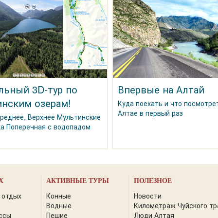
льный 3D-тур по
Впервые на Алтай
нским озерам!
Куда поехать и что посмотре
Алтае в первый раз
Среднее, Верхнее Мультинские
ка Поперечная с водопадом
Х
АКТИВНЫЕ ТУРЫ
ПОЛЕЗНОЕ
 отдых
Конные
Новости
Водные
Километраж Чуйского тр
ссы
Пешие
Люди Алтая