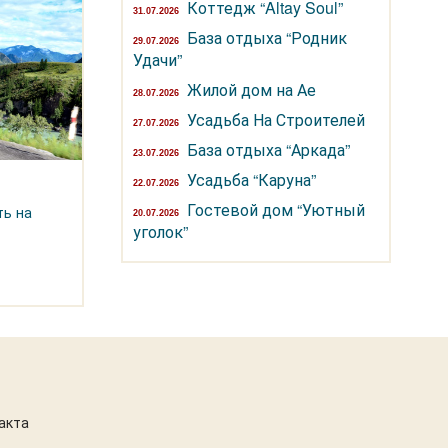
Коттедж “Altay Soul”
31.07.2026
База отдыха “Родник
29.07.2026
Удачи”
Жилой дом на Ае
28.07.2026
Усадьба На Строителей
27.07.2026
База отдыха “Аркада”
23.07.2026
Усадьба “Каруна”
22.07.2026
Гостевой дом “Уютный
ть на
20.07.2026
уголок”
акта