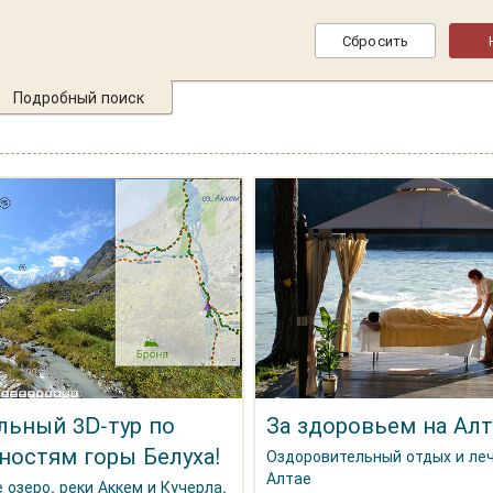
Подробный поиск
льный 3D-тур по
За здоровьем на Алт
ностям горы Белуха!
Оздоровительный отдых и ле
Алтае
 озеро, реки Аккем и Кучерла,