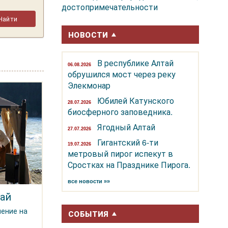
достопримечательности
НОВОСТИ
В республике Алтай
06.08.2026
обрушился мост через реку
Элекмонар
Юбилей Катунского
28.07.2026
биосферного заповедника.
Ягодный Алтай
27.07.2026
Гигантский 6-ти
19.07.2026
метровый пирог испекут в
Сростках на Празднике Пирога.
все новости »»
ай
чение на
СОБЫТИЯ