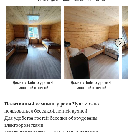
Домик в Чибите у реки 4-
Домик в Чибите у реки 4-
Д
местный с печкой
местный с печкой
Палаточный кемпинг у реки Чуя:
можно
пользоваться беседкой, летней кухней.
Для удобства гостей беседки оборудованы
электророзетками.