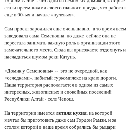
Горном Алтае - это одни из немногих домиков, которые
стали преемниками своего главного предка, что работал
еще в 90-ых и начале «нулевых».
Сам проект зародился еще очень давно, в то время всем
заведовала сама Семеновна, но даже сейчас она не
перестала занимать важную роль в организации этого
замечательного места. Сюда вы приезжаете отдохнуть и
насладиться шумом реки Катунь.
«Домик у Семеновны» -- это не очередной, как
«селедками», набитый туркомплекс на краю дороги.
Наша территория располагается в одном из самых
интересных, живописных и спокойных поселений
Республики Алтай - селе Чепош.
На территории имеется
летняя кухня
, на которой
мечтал бы приготовить даже сам Гордон Рамзи, и за
столом которой в наше время собрались бы рыцари