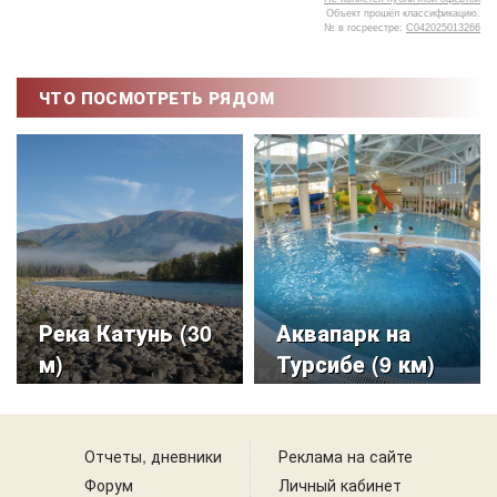
Объект прошёл классификацию.
№ в госреестре:
С042025013266
5
ЧТО ПОСМОТРЕТЬ РЯДОМ
Река Катунь (30
Аквапарк на
м)
Турсибе (9 км)
Отчеты, дневники
Реклама на сайте
Форум
Личный кабинет