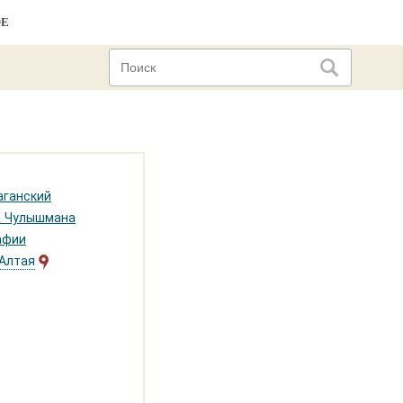
ОЕ
аганский
 Чулышмана
афии
 Алтая