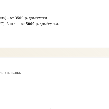
на) -
от 3500 р.
дом/сутки
C), 3 шт. -
от 5000 р.
дом/сутки.
т, раковина.