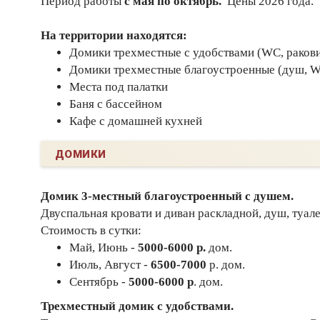
Период работы
с мая по октябрь.
Цены 2026 года.
На территории находятся:
Домики трехместные с удобствами (WC, ракови
Домики трехместные благоустроенные (душ, W
Места под палатки
Баня с бассейном
Кафе с домашней кухней
ДОМИКИ
Домик 3-местный благоустроенный с душем.
Двуспальная кровати и диван раскладной, душ, туале
Стоимость в сутки:
Май, Июнь -
5000-6000 р.
дом.
Июль, Август -
6500-7000
р. дом.
Сентябрь -
5000-6000 р
. дом.
Трехместный домик с удобствами.