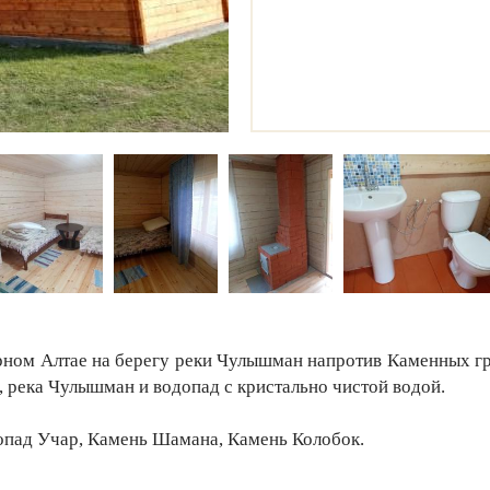
рном Алтае на берегу реки Чулышман напротив Каменных 
, река Чулышман и водопад с кристально чистой водой.
опад Учар, Камень Шамана, Камень Колобок.