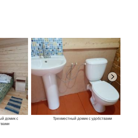
ый домик с
Трехместный домик с удобствами
твами