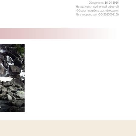
Обновлено:
16.04.2026
Не является публичной офертой
Объект прошёл классификацию.
№ в госреестре:
С042025003159
5
)