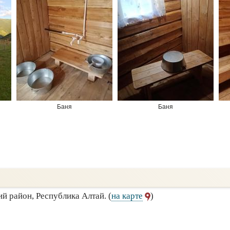
Баня
Баня
ий район, Республика Алтай. (
на карте
)