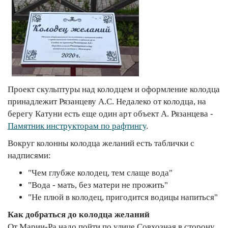
Проект скульптуры над колодцем и оформление колодца
принадлежит Рязанцеву А.С. Недалеко от колодца, на
берегу Катуни есть еще один арт объект А. Рязанцева -
Памятник инструкторам по рафтингу
.
Вокруг колонны колодца желаний есть таблички с
надписями:
"Чем глубже колодец, тем слаще вода"
"Вода - мать, без матери не прожить"
"Не плюй в колодец, пригодится водицы напиться"
Как добраться до колодца желаний
От Марии-Ра надо пойти по улице Совхозная в сторону