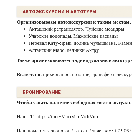
АВТОЭКСКУРСИИ И АВТОТУРЫ
Организовываем автоэкскурсии к таким местам,
Акташский ретранслятор, Чуйские меандры
Уларские водопады, Мажойские каскады
Перевал Кату-Ярык, долина Чулышмана, Камен
Алтайский Марс, ледники Актру
Также
организовываем индивидуальные автотуры 
Включено
: проживание, питание, трансфер и экску
БРОНИРОВАНИЕ
Чтобы узнать наличие свободных мест и актуаль
Наш ТГ: https://t.me/MariVeniVidiVici
Наш номер для звоноков / ватсап / телеграм: +7 906 