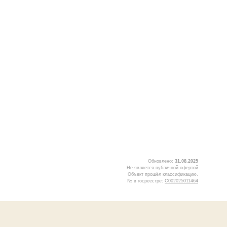
Обновлено:
31.08.2025
Не является публичной офертой
Объект прошёл классификацию.
№ в госреестре:
С002025011464
5