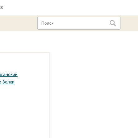
ОЕ
аганский
е белки