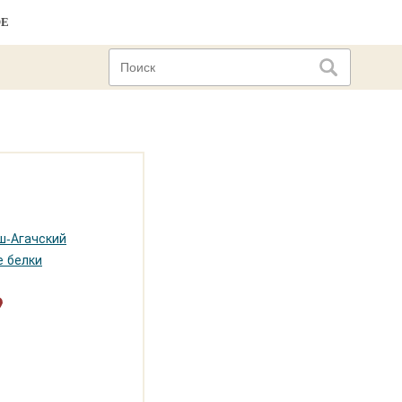
ОЕ
ш-Агачский
е белки