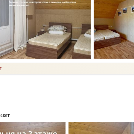
Т
закат