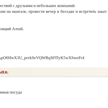
ешествий с друзьями и небольших компаний.
н на мангале, провести вечер в беседке и встретить закат
тоящий Алтай.
r7kApO0HwX3U_perk9eVQWRqS0TlyK5wXSwnFr4
ЫХА:
димая посуда