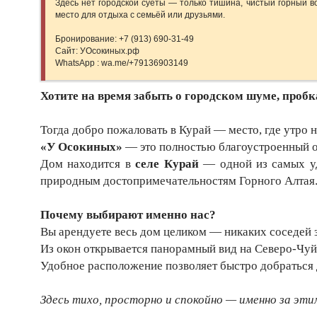
Здесь нет городской суеты — только тишина, чистый горный в
место для отдыха с семьёй или друзьями.
Бронирование: +7 (913) 690-31-49
Сайт: УОсокиных.рф
WhatsApp : wa.me/+79136903149
Хотите на время забыть о городском шуме, пробк
Тогда добро пожаловать в Курай — место, где утро н
«У Осокиных»
— это полностью благоустроенный о
Дом находится в
селе Курай
— одной из самых уд
природным достопримечательностям Горного Алтая
Почему выбирают именно нас?
Вы арендуете весь дом целиком — никаких соседей з
Из окон открывается панорамный вид на Северо-Чуйс
Удобное расположение позволяет быстро добраться 
Здесь тихо, просторно и спокойно — именно за эт