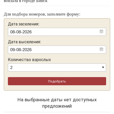
вокзала в городе Бийск
К услугам гостей 8 номеров следующих категорий:
Для подбора номеров, заполните форму:
«Стандарт 1 местный», «Стандарт Twin» и «Стандарт 5-
ти местный».
Дата заселения:
Бесплатный Wi-Fi на территории гостиницы.
За дополнительную плату - сканирование и копирование
Дата выселения:
документов, глажка белья.
Количество взрослых
Подобрать
На выбранные даты нет доступных
предложений