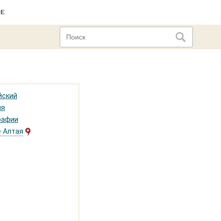
ОЕ
йский
ия
графии
е Алтая