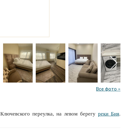
Все фото »
 Ключевского переулка, на левом берегу
реки Бия
.
, кондиционер, цифровое телевидение, скоростной