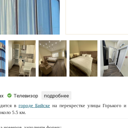
ах
Телевизор
подробнее
одится в
городе Бийске
на перекрестке улицы Горького и
коло 5.5 км.
 комфортные апартаменты, оборудованные новой техникой
а номеров, заполните форму: