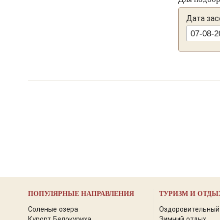
интернет, полностью укомплектованная кухня, парко
Дата зас
ПОПУЛЯРНЫЕ НАПРАВЛЕНИЯ
ТУРИЗМ И ОТДЫ
Соленые озера
Оздоровительный
Курорт Белокуриха
Зимний отдых