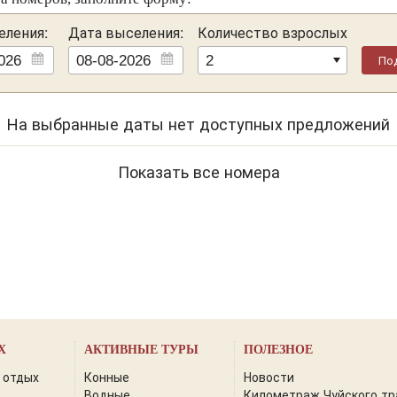
вка, круглосуточная регистрация.
еления:
Дата выселения:
Количество взрослых
По
На выбранные даты нет доступных предложений
Показать все номера
Х
АКТИВНЫЕ ТУРЫ
ПОЛЕЗНОЕ
 отдых
Конные
Новости
Водные
Километраж Чуйского тр