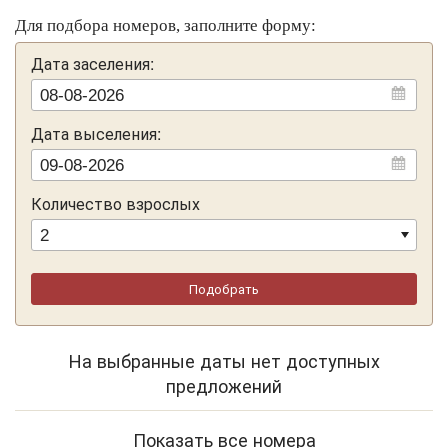
коттеджи, оборудованные санузлами с душем.
Для подбора номеров, заполните форму:
Парковать машину можно прямо рядом с коттеджем.
Дата заселения:
Дата выселения:
Количество взрослых
Подобрать
На выбранные даты нет доступных
предложений
Показать все номера