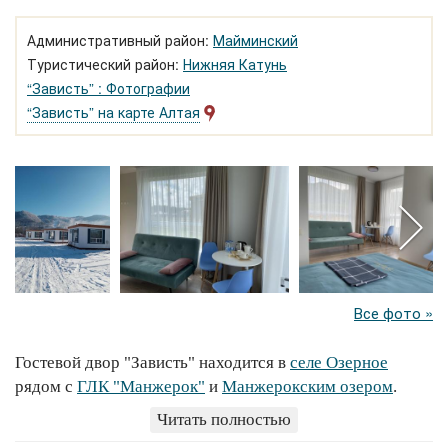
Административный район:
Майминский
Туристический район:
Нижняя Катунь
“Зависть” : Фотографии
“Зависть” на карте Алтая
Все фото »
Гостевой двор "Зависть" находится в
селе Озерное
рядом с
ГЛК "Манжерок"
и
Манжерокским озером
.
Работает круглогодично.
Читать полностью
Для размещения гостей предлагаются отдельные мини-