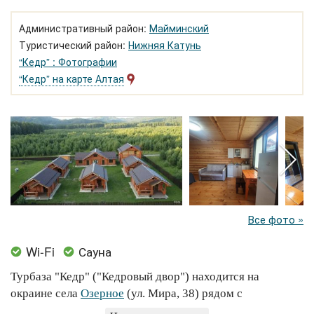
Административный район:
Майминский
Туристический район:
Нижняя Катунь
“Кедр” : Фотографии
“Кедр” на карте Алтая
Все фото »
Wi-Fi
Сауна
Турбаза "Кедр" ("Кедровый двор") находится на
окраине села
Озерное
(ул. Мира, 38) рядом с
Манжерокским озером
в пешей доступности от