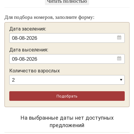
Читать полностью
посадочной площадки
горнолыжного подъемника
на г.
Синюха на
курорте "Манжерок"
.
Для подбора номеров, заполните форму:
Для размещения гостей предлагаются отдельные
Дата заселения:
коттеджи из алтайского кедра с небольшими верандами
и санузлами с душевыми кабинами. На территории базы
есть места с мангалами, баня.
Дата выселения:
Количество взрослых
Подобрать
На выбранные даты нет доступных
предложений