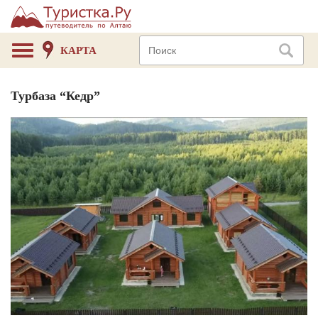
КАРТА
Турбаза “Кедр”