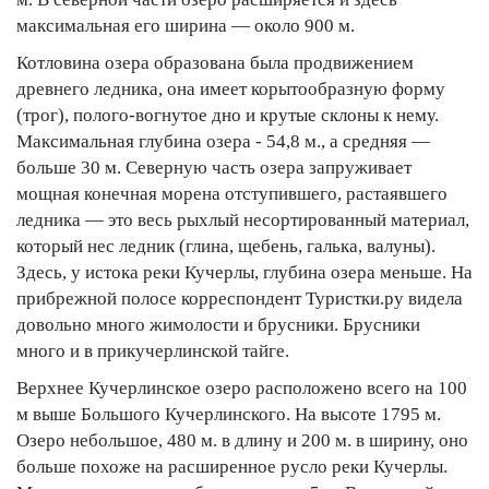
максимальная его ширина — около 900 м.
Котловина озера образована была продвижением
древнего ледника, она имеет корытообразную форму
(трог), полого-вогнутое дно и крутые склоны к нему.
Максимальная глубина озера - 54,8 м., а средняя —
больше 30 м. Северную часть озера запруживает
мощная конечная морена отступившего, растаявшего
ледника — это весь рыхлый несортированный материал,
который нес ледник (глина, щебень, галька, валуны).
Здесь, у истока реки Кучерлы, глубина озера меньше. На
прибрежной полосе корреспондент Туристки.ру видела
довольно много жимолости и брусники. Брусники
много и в прикучерлинской тайге.
Верхнее Кучерлинское озеро расположено всего на 100
м выше Большого Кучерлинского. На высоте 1795 м.
Озеро небольшое, 480 м. в длину и 200 м. в ширину, оно
больше похоже на расширенное русло реки Кучерлы.