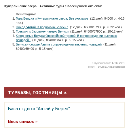
Кучерлинские озера : Активные туры с посещением объекта:
Пешеходные
Гора Белуха и Кучерлинские озера. Без рюкзаков
(12 дней, 94000 р., 4-16
чел.)
Поход "Алтай. К подножию Белухи."
(12 дней, 65000/67900 р., 6-22 чел.)
Треккинг к базовому лагерю Белухи
(11 дней, 64500/67900 р., 10-12 чел.)
К подножью Белухи Ороктойской тропой. В сопровождении вьючных
лошадей.
(11 дней, 88400/88400 р., 5-15 чел.)
Белуха - сердце Азии в сопровождении вьючных лошадей
(11 дней,
69400/69400 р., 5-15 чел.)
Опубликовано:
17.03.2011
Текст:
Татьяна Андреевская
2
ТУРБАЗЫ, ГОСТИНИЦЫ
База отдыха “Алтай у Берез”
Весь список »