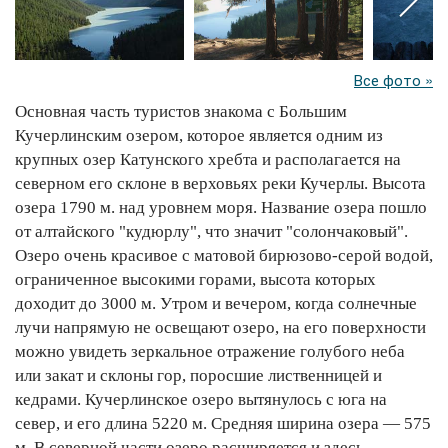
Все фото »
Основная часть туристов знакома с Большим
Кучерлинским озером, которое является одним из
крупных озер Катунского хребта и располагается на
северном его склоне в верховьях реки Кучерлы. Высота
озера 1790 м. над уровнем моря. Название озера пошло
от алтайского "кудюрлу", что значит "солончаковый".
Озеро очень красивое с матовой бирюзово-серой водой,
ограниченное высокими горами, высота которых
доходит до 3000 м. Утром и вечером, когда солнечные
лучи напрямую не освещают озеро, на его поверхности
можно увидеть зеркальное отражение голубого неба
или закат и склоны гор, поросшие лиственницей и
кедрами. Кучерлинское озеро вытянулось с юга на
север, и его длина 5220 м. Средняя ширина озера — 575
м. В северной части озеро расширяется и здесь