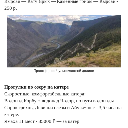
Кырсай — Кату Ярык — Каменные грибы — Кырсай -
250 р.
Трансфер по Чулышманской долине
Прогулки по озеру на катере
Скоростные, комфортабельные катера:
Водопад Корбу + водопад Чодор, по пути водопады
Сорок грехов, Девичьи слезы и Айу кечпес - 3,5 часа на
катере:
Ямаха 11 мест - 35000 ₽ — за катер.