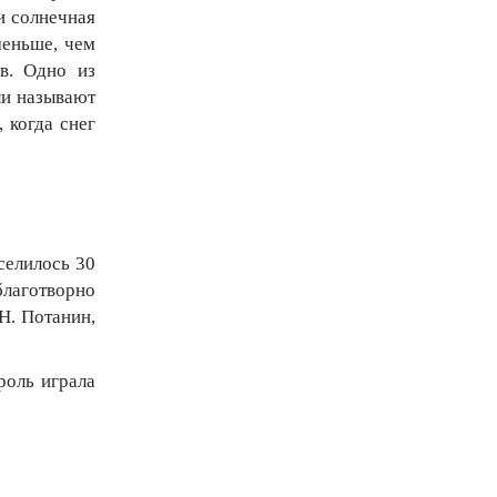
и солнечная
меньше, чем
в. Одно из
ли называют
 когда снег
селилось 30
благотворно
Н. Потанин,
роль играла