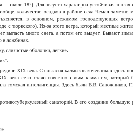
 — около 18°). Для августа характерна устойчивая теплая 
ообще, количество осадков в районе села Чемал заметно 
бъясняется, в основном, режимом господствующих ветро
воде с тюркского). Из-за этого ветра, который местные жите
т выпасть много снега, а потом его выдует. Бывают зимы,
о в ложбинах.
, слизистые оболочки, легкие.
ик".
редине XIX века. С согласия калмыков-кочевников здесь по
ХIХ века село стало известно своим климатом, который 
ла томская интеллигенция. Здесь были В.В. Сапожников, Г.
противотуберкулезный санаторий. В его создании большую 
ле