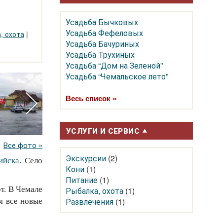
Усадьба Бычковых
Усадьба Фефеловых
, охота
|
Усадьба Бачуриных
Усадьба Трухиных
Усадьба “Дом на Зеленой”
Усадьба “Чемальское лето”
Весь список »
УСЛУГИ И СЕРВИС
Все фото »
Экскурсии
(2)
ийска
. Село
Кони
(1)
Питание
(1)
т. В Чемале
Рыбалка, охота
(1)
Развлечения
(1)
я все новые