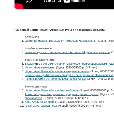
Районный центр Чемал : Активные туры с посещением объекта:
Авто/мото
Цветение маральника 2027 от Чемала до Чулышмана.
(7 дней, 5600
Комбинированные
Большое путешествие через весь Алтай за 14 дней без рюкзаков
(14
Туры выходного дня
Знакомство с Алтаем из Горно-Алтайска с профессиональным гидо
На Алтай на выходные
(3 дня, 33500/35500 р., 3-7 чел.)
На Алтай из Новосибирска на выходные в Чемал
(3 дня, 20000/25000
Горный уикенд: Алтайский маршрут с трансфером из Новосибирска
В Горный Алтай из Новосибирска на выходные
(3 дня, 22500/30000 р
Экскурсионные
На Алтай из Новосибирска Чемал-Акташ
(5 дней, 60000/70000 р., 2-
Алтай за 8 дней. Комфортный тур вдоль Чуйского тракта
(8 дней, 790
Краски осени
(6 дней, 77100/81800 р., 6-12 чел.)
Весь Алтай за 12 дней
(12 дней, 137900/143700 р., 7-16 чел.)
Алтай Хрустальная пора
(5 дней, 42000/45000 р., 4-6 чел.)