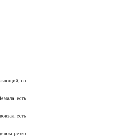
тляющий, со
Чемала есть
окзал, есть
целом резко