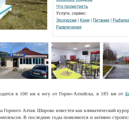
Что посмотреть
Услуги, сервис:
Экскурсии
|
Кони
|
Питание
|
Рыбалка
Развлечения
дится в 100 км к югу от Горно-Алтайска, в 185 км от
Б
ы Горного Алтая. Широко известен как климатический курор
омплексов. В последние годы появляются и активно строятс