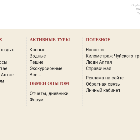
Опубл
Об
Т
Х
АКТИВНЫЕ ТУРЫ
ПОЛЕЗНОЕ
 отдых
Конные
Новости
Водные
Километраж Чуйского тр
ссы
Пешие
Люди Алтая
лтае
Экскурсионные
Справочная
 Алтае
Все...
Реклама на сайте
зм
Обратная связь
ОБМЕН ОПЫТОМ
Личный кабинет
Отчеты, дневники
Форум