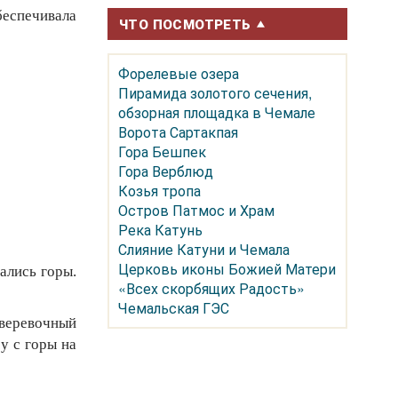
беспечивала
ЧТО ПОСМОТРЕТЬ
Форелевые озера
Пирамида золотого сечения,
обзорная площадка в Чемале
Ворота Сартакпая
Гора Бешпек
Гора Верблюд
Козья тропа
Остров Патмос и Храм
Река Катунь
Слияние Катуни и Чемала
Церковь иконы Божией Матери
ались горы.
«Всех скорбящих Радость»
Чемальская ГЭС
 веревочный
у с горы на