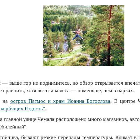
я — выше гор не поднимитесь, но обзор открывается впеча
 сравнить, хотя высота колеса — поменьше, чем в парках.
у на
остров Патмос и храм Иоанна Богослова
. В центре 
скорбящих Радость"
.
а главной улице Чемала расположено много магазинов, автов
"Юбилейный".
устойчива, бывают резкие перепады температуры. Климат в 