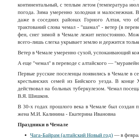
континентальный, с теплым летом (температура июля
погода. Зима умеренно холодная и малоснежная. В
даже в соседних районах Горного Алтая, что о
трактований слова чемал - "шамал" - ветер (в пере
фен, снег зимой в Чемале лежит непостоянно. Може
всего-лишь слегка укрывает землю и держится тольк
Ветер в Чемале умеренно сухой, успокаивающий кожу
А еще "чемал" в переводе с алтайского — "муравейн
Первые русские поселенцы появились в Чемале в се
крестьянских семей из Бийского уезда. В конце 
действовал на больных туберкулезом. Чемал посеща
В.Я. Шишков.
В 30-х годах прошлого века в Чемале был создан 
жена М.И. Калинина - Екатерина Ивановна
Праздники в Чемале
Чага-Байрам (алтайский Новый год)
— в февра