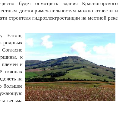
ересно будет осмотреть здания Красногорского
местным достопримечательностям можно отнести и
ти строителя гидроэлектростанции на местной реке
ру Елтош,
из родовых
. Согласно
ершины, к
 племён и
ё склонах
одолеть на
до большее
кружающую
ста весьма