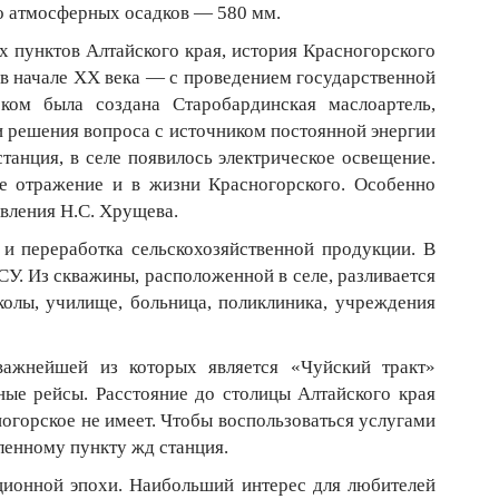
во атмосферных осадков — 580 мм.
х пунктов Алтайского края, история Красногорского
, в начале ХХ века — с проведением государственной
ком была создана Старобардинская маслоартель,
и решения вопроса с источником постоянной энергии
станция, в селе появилось электрическое освещение.
вое отражение и в жизни Красногорского. Особенно
авления Н.С. Хрущева.
и переработка сельскохозяйственной продукции. В
У. Из скважины, расположенной в селе, разливается
колы, училище, больница, поликлиника, учреждения
важнейшей из которых является «Чуйский тракт»
ые рейсы. Расстояние до столицы Алтайского края
огорское не имеет. Чтобы воспользоваться услугами
ленному пункту жд станция.
ционной эпохи. Наибольший интерес для любителей