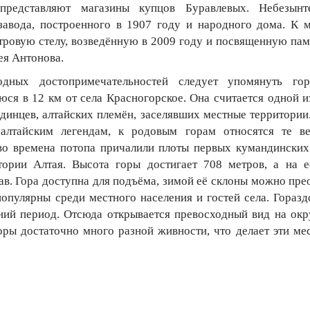
представляют магазины купцов Буравлевых. Небезынт
завода, построенного в 1907 году и народного дома. К 
ровую стелу, возведённую в 2009 году и посвященную памя
ея Антонова.
дных достопримечательностей следует упомянуть го
ся в 12 км от села Красногорское. Она считается одной 
динцев, алтайских племён, заселявших местные территории
алтайским легендам, к родовым горам относятся те в
во времена потопа причалили плоты первых кумандинских
тории Алтая. Высота горы достигает 708 метров, а на е
ав. Гора доступна для подъёма, зимой её склоны можно пре
популярны среди местного населения и гостей села. Гораз
тний период. Отсюда открывается превосходный вид на о
оры достаточно много разной живности, что делает эти ме