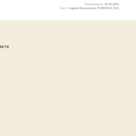
Опубликовано:
05.02.2014
Текст:
Андрей Боковиков (TURISTKA.RU)
1
акта