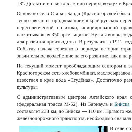
18°. Достаточно часто в летний период воздух в Кр
Основано село Старая Барда (Красногорское) было 
тесно связано с продвижением в край русских перес
переселенческой политики, инициированной пра
насчитывавшая 350 артельщиков. Нужды вновь созда
для развития производства. В результате в 1912 го
События начала советского периода истории стран
значительное воздействие на его развитие, как и на
На текущий момент преобладающим сектором в эко
Красногорском есть хлебокомбинат, маслосырзавод,
известная в крае вода «Студёная». Достаточно ра
культуры.
С административным центром Алтайского края с
(федеральная трасса М-52). Из Барнаула и
Бийска
составляет 233 км, до Бийска — 110 км. Прямого ж
железнодорожного транспорта, необходимо сначала д
В селе с