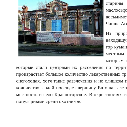
старины 
маслосыр
восьмимет
Чапше Аг
Из приро
находящую
гор куман
местным 
которым 
которые стали центрами их расселения по терри
произрастает большое количество лекарственных тр
снегоходах, хотя такие развлечения и не слишком 
количество людей посещает вершину Елтоша в ле
местность и село Красногорское. В окрестностях г
популярными среди охотников.