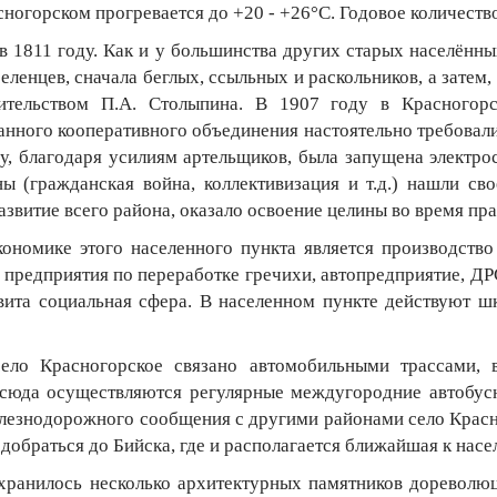
асногорском прогревается до +20 - +26°С. Годовое количест
в 1811 году. Как и у большинства других старых населённы
еленцев, сначала беглых, ссыльных и раскольников, а затем
вительством П.А. Столыпина. В 1907 году в Красногорс
нного кооперативного объединения настоятельно требовал
ду, благодаря усилиям артельщиков, была запущена электро
ы (гражданская война, коллективизация и т.д.) нашли с
 развитие всего района, оказало освоение целины во время пр
номике этого населенного пункта является производство 
 предприятия по переработке гречихи, автопредприятие, ДРС
звита социальная сфера. В населенном пункте действуют ш
ело Красногорское связано автомобильными трассами, 
сюда осуществляются регулярные междугородние автобусн
елезнодорожного сообщения с другими районами село Красн
обраться до Бийска, где и располагается ближайшая к насе
охранилось несколько архитектурных памятников дореволю