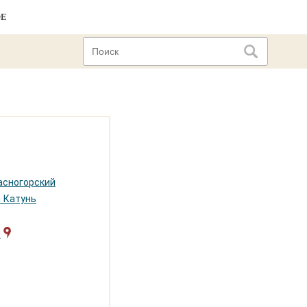
ОЕ
асногорский
 Катунь
я