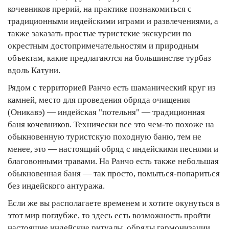
кочевников прерий, на практике познакомиться с
традиционными индейскими играми и развлечениями, а
также заказать простые туристские экскурсии по
окрестным достопримечательностям и природным
объектам, какие предлагаются на большинстве турбаз
вдоль Катуни.
Рядом с территорией Ранчо есть шаманический круг из
камней, место для проведения обряда очищения
(Оникавэ) — индейская "потельня" — традиционная
баня кочевников. Технически все это чем-то похоже на
обыкновенную туристскую походную баню, тем не
менее, это — настоящий обряд с индейскими песнями и
благовонными травами. На Ранчо есть также небольшая
обыкновенная баня — так просто, помыться-попариться
без индейского антуража.
Если же вы располагаете временем и хотите окунуться в
этот мир поглубже, то здесь есть возможность пройти
настоящие индейские ритуалы, обряды гармонизации,