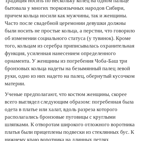
Традиция носить по нескольку колец на одном пальце
бытовала у многих тюркоязычных народов Сибири,
причем кольца носили как мужчины, так и женщины.
Часто после свадебной церемонии девушки должны
были носить не простые кольца, а перстни, что говорило
об изменении социального статуса (у тувинок). Кроме
того, кольцам из серебра приписывалась охранительная
функция, усиленная нанесением определенного
орнамента. У женщины из погребения Чоба-Баш три
бронзовых кольца надеты на безымянный палец левой
руки, одно из них надето на палец, обернутый кусочком
материи.
Ученые предполагают, что костюм женщины, скорее
всего выглядел следующим образом: погребенная была
одета в платье или халат, вдоль разреза которого
располагались бронзовые пуговицы с круглыми
шляпками. К отворотам широкого отложного воротника
платья были прицеплены подвески из стеклянных бус. К
нижнему краю воротника на длинных петлях