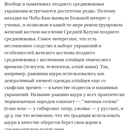
Вообще в памятниках позднего средневековья
украшения встречаются достаточно редко. Поэтому
находки на Чоба-Баш вызвали большой интерес у
ученых, и позволили в какой-то мере реконструировать
женский костюм населения Средней Катуни позднего
средневековья. Самое интересное, что есть
несомненное сходство в наборе украшений и
особенностей женского костюма позднего
средневековья с костюмами алтайцев этнического
времени (телеутов, теленгитов, алтай-кижи). Так,
например, раковины каури использовались как
декоративный элемент одежды алтайцев еще со
скифских времен — в качестве подвесок и нашивных
украшений. Название раковин каури у всех практически
тюркоязычных народов означает — "змеиная голова"
(елан пош — у сибирских татар, ужовка — у русских, и
др.), так что возможно, что эта традиция использовать
каури в качестве оберегов берет свои корни в
среднеазитском культе змеи.