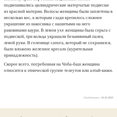
подвешивались цилиндрические матерчатые подвески
из красной материи. Волосы женщины были заплетены в
несколько кос, к которым сзади крепилось сложное
украшение из накосника с нашитыми на него
раковинами каури. В левом ухе женщины была серьга с
подвеской, три кольца украшали безымянный палец
левой руки. В голенище сапога, который не сохранился,
было вложено железное кресало (курительная
принадлежность).
Скорее всего, погребенная на Чоба-баш женщина
относится к этнической группе телеутов или алтай-кижи.
Опубликовано:
19.10.2010
5