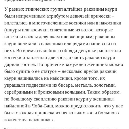
У разных этнических групп алтайцев раковины каури
были непременным атрибутом девичьей прически –
вплетались в многочисленные косички или в накосники
(шнуры или косички, сплетенные из волос, которые
вплетали в косы девушкам или женщинам; раковины
каури вплетали в накосники или рядами нашивали на
них). Во время свадебного обряда девушке расплетали
косички и заплетали две косы, а часть раковин каури
дарили гостям. По прическе замужней женщины можно
было судить о ее статусе – несколько ярусов раковин
каури нашивались на накосники, кроме того, их
украшали подвесками из бисера, металла, золотыми,
серебряными и бронзовыми кольцами. Таким образом,
по большому скоплению раковин каури у женщины,
найденной в Чоба-Баш, можно предположить, что у нее
была сложная прическа из нескольких кос и большого
количества накосников.