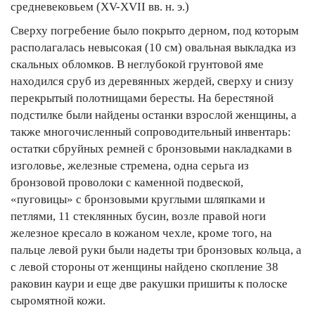
средневековьем (ХV-ХVII вв. н. э.)
Сверху погребение было покрыто дерном, под которым
располагалась невысокая (10 см) овальная выкладка из
скальных обломков. В неглубокой грунтовой яме
находился сруб из деревянных жердей, сверху и снизу
перекрытый полотнищами бересты. На берестяной
подстилке были найдены останки взрослой женщины, а
также многочисленный сопроводительный инвентарь:
остатки сбруйных ремней с бронзовыми накладками в
изголовье, железные стремена, одна серьга из
бронзовой проволоки с каменной подвеской,
«пуговицы» с бронзовыми круглыми шляпками и
петлями, 11 стеклянных бусин, возле правой ноги
железное кресало в кожаном чехле, кроме того, на
пальце левой руки были надеты три бронзовых кольца, а
с левой стороны от женщины найдено скопление 38
раковин каури и еще две ракушки пришиты к полоске
сыромятной кожи.