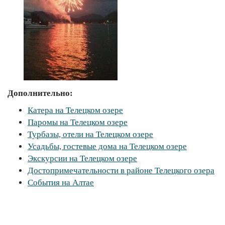
Дополнительно:
Катера на Телецком озере
Паромы на Телецком озере
Турбазы, отели на Телецком озере
Усадьбы, гостевые дома на Телецком озере
Экскурсии на Телецком озере
Достопримечательности в районе Телецкого озера
События на Алтае