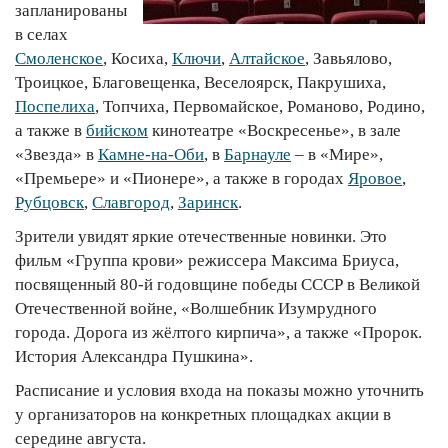
запланированы
в селах
Смоленское
, Косиха,
Ключи
,
Алтайское
, Завьялово,
Троицкое, Благовещенка, Веселоярск, Пакрушиха,
Поспелиха
, Топчиха, Первомайское, Романово, Родино,
а также в
бийском
кинотеатре «Воскресенье», в зале
«Звезда» в
Камне-на-Оби
, в
Барнауле
– в «Мире»,
«Премьере» и «Пионере», а также в городах
Яровое
,
Рубцовск
,
Славгород
,
Заринск
.
Зрители увидят яркие отечественные новинки. Это
фильм «Группа крови» режиссера Максима Бриуса,
посвященный 80-й годовщине победы СССР в Великой
Отечественной войне, «Волшебник Изумрудного
города. Дорога из жёлтого кирпича», а также «Пророк.
История Александра Пушкина».
Расписание и условия входа на показы можно уточнить
у организаторов на конкретных площадках акции в
середине августа.