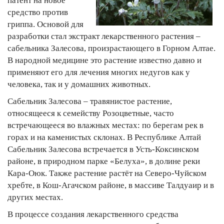
патент на новое
средство против
гриппа. Основой для
разработки стал экстракт лекарственного растения –
сабельника Залесова, произрастающего в Горном Алтае.
В народной медицине это растение известно давно и
применяют его для лечения многих недугов как у
человека, так и у домашних животных.
Сабельник Залесова – травянистое растение,
относящееся к семейству Розоцветные, часто
встречающееся во влажных местах: по берегам рек в
горах и на каменистых склонах. В Республике Алтай
Сабельник Залесова встречается в Усть-Коксинском
районе, в природном парке «Белуха», в долине реки
Кара-Оюк. Также растение растёт на Северо-Чуйском
хребте, в Кош-Агачском районе, в массиве Талдуаир и в
других местах.
В процессе создания лекарственного средства