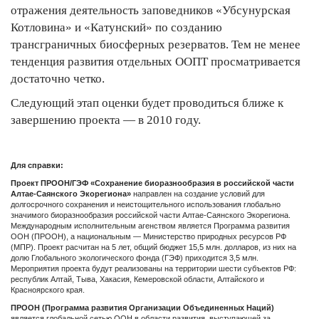
отражения деятельность заповедников «Убсунурская
Котловина» и «Катунский» по созданию
трансграничных биосферных резерватов. Тем не менее
тенденция развития отдельных ООПТ просматривается
достаточно четко.
Следующий этап оценки будет проводиться ближе к
завершению проекта — в 2010 году.
Для справки:
Проект ПРООН/ГЭФ «Сохранение биоразнообразия в российской части
Алтае-Саянского Экорегиона»
направлен на создание условий для
долгосрочного сохранения и неистощительного использования глобально
значимого биоразнообразия российской части Алтае-Саянского Экорегиона.
Международным исполнительным агенством является Программа развития
ООН (ПРООН), а национальным — Министерство природных ресурсов РФ
(МПР). Проект расчитан на 5 лет, общий бюджет 15,5 млн. долларов, из них на
долю Глобального экологического фонда (ГЭФ) приходится 3,5 млн.
Мероприятия проекта будут реализованы на территории шести субъектов РФ:
республик Алтай, Тыва, Хакасия, Кемеровской области, Алтайского и
Красноярского края.
ПРООН (Программа развития Организации Объединенных Наций)
является глобальной сетью ООН в области развития, выступающей за