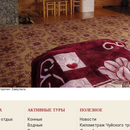
стречи» Замульта
Х
АКТИВНЫЕ ТУРЫ
ПОЛЕЗНОЕ
 отдых
Конные
Новости
Водные
Километраж Чуйского тр