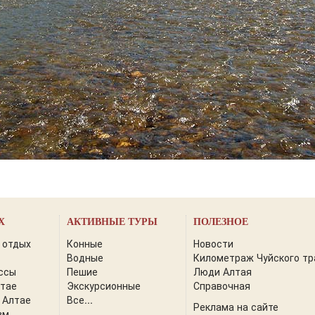
Х
АКТИВНЫЕ ТУРЫ
ПОЛЕЗНОЕ
 отдых
Конные
Новости
Водные
Километраж Чуйского тр
ссы
Пешие
Люди Алтая
лтае
Экскурсионные
Справочная
 Алтае
Все...
Реклама на сайте
зм