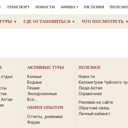
ТРАНСПОРТ
НОВОСТИ
АФИША
РАСТЕНИЯ
ПОЛЕЗН
ТУРЫ
ГДЕ ОСТАНОВИТЬСЯ
ЧТО ПОСМОТРЕТЬ
Х
АКТИВНЫЕ ТУРЫ
ПОЛЕЗНОЕ
 отдых
Конные
Новости
Водные
Километраж Чуйского тр
ссы
Пешие
Люди Алтая
лтае
Экскурсионные
Справочная
 Алтае
Все...
Реклама на сайте
зм
Обратная связь
ОБМЕН ОПЫТОМ
Личный кабинет
Отчеты, дневники
Форум